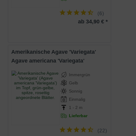
Wurzeln
manchmal spindlig verdickt
Trockene bis frische, sandig-tonige und
(
6
)
Boden
durchlässige Böden, Staunässe
vermeiden
ab 34,90 € *
Standort
Sonnig
Die Agave filifera (Faden-Agave) ist durch
die grünen Blätter, die einen weißen,
fasrigen Rand aufweisen, ein echtes
Schmuckstück! Zudem erweist sich diese
Amerikanische Agave 'Variegata'
Eigenschaften
Pflanze als robust, pflegeleicht und gut
winterhart. Die Faden-Agave wird Sie
Agave americana 'Variegata'
garantiert begeistern. Aufgrund der
niedrigen Wuchshöhe ist dieses Sorte
auch für kleine Gärten geeignet.
Immergrün
Gelb
Sonnig
Einmalig
1 - 2 m
Lieferbar
(
22
)