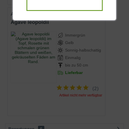
Agave leopoldii
Agave leopoldii
Immergrün
Gelb
Sonnig-halbschattig
Einmalig
bis zu 50 cm
Lieferbar
(
2
)
Artikel nicht mehr verfügbar
Bewertungen
6