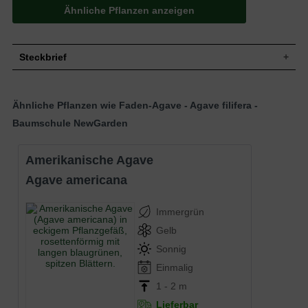
Ähnliche Pflanzen anzeigen
Steckbrief
Staude, rosettig, kleinwüchsig, kompakt
Wuchs
und dicht, aufrecht, 50 bis 60 cm hoch
Ähnliche Pflanzen wie Faden-Agave - Agave filifera -
und breit
Baumschule NewGarden
Wuchshöhe
50 - 60 cm
Immergrün, lanzettlich und gerade, hart
und steif, am Ende zugespitzt, von Basis
Amerikanische Agave
bis zur Blattmitte verdickt, glatte
Blatt
Oberfläche, feine weiße Fasern am
Agave americana
Blattrand, Blatt grün, weiß gemustert,
Enddorn bis zu 2 cm lang und braun, bis
zu 30 cm lang und 4 cm breit
Immergrün
Frucht
-
Gelb
Gelb, ährig, Staubfäden rötlich, 200 bis
Blüte
250 cm hoch
Sonnig
Einmalblühend, Pflanze stirbt nach der
Einmalig
Blütezeit
Blüte ab
1 - 2 m
Rinde
Stammlos
Lieferbar
Flachwurzler, kräftig und faserig,