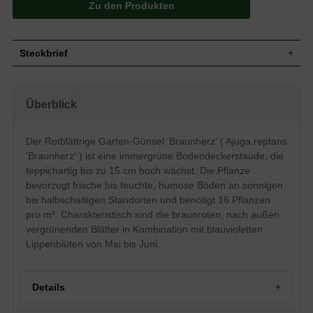
Zu den Produkten
Steckbrief
Bodendeckerstaude, teppichartig,
Wuchs
kriechend, dichtbuschig, kompakt, 15 cm
Überblick
hoch
Wuchshöhe
bis zu 15 cm
Immergrün, spatelförmig, ganzrandig bis
Der Rotblättrige Garten-Günsel 'Braunherz' ( Ajuga reptans
gebuchteter Rand, matt glänzend,
Blatt
'Braunherz' ) ist eine immergrüne Bodendeckerstaude, die
braunrot, nach außen hin vergrünend, bis
zu 8 cm lang
teppichartig bis zu 15 cm hoch wächst. Die Pflanze
bevorzugt frische bis feuchte, humose Böden an sonnigen
Frucht
Nüsschen, nicht zum Verzehr geeignet
bis halbschattigen Standorten und benötigt 16 Pflanzen
Blauviolett, lippenartig, in ährigen
Blüte
Blütenständen zusammen, etagenartig
pro m². Charakteristisch sind die braunroten, nach außen
angeordnet, sehr zierend
vergrünenden Blätter in Kombination mit blauvioletten
Blütezeit
Mai bis Juni
Lippenblüten von Mai bis Juni.
Wurzeln
Rhizome, bildet Ausläufer
Frische bis feuchte, durchlässige und
Boden
humose Untergründe
Details
Standort
Sonnig bis halbschattig