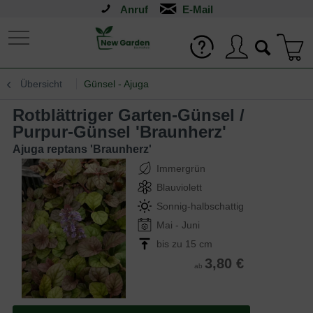
Anruf
Übersicht
Günsel - Ajuga
Rotblättriger Garten-Günsel /
Purpur-Günsel 'Braunherz'
Ajuga reptans 'Braunherz'
Immergrün
Blauviolett
Sonnig-halbschattig
Mai - Juni
bis zu 15 cm
3,80 €
ab