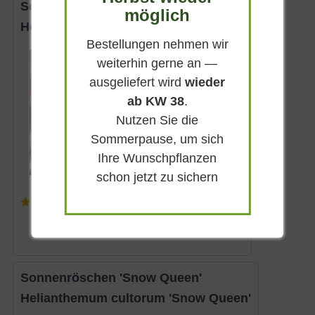
Sonnenröschen 'Red Orient'
möglich
Helianthemum cultorum 'Red Orient'
Bestellungen nehmen wir
Immergrün
weiterhin gerne an —
Tiefrot
ausgeliefert wird
wieder
Sonnig
ab KW 38
.
Mai - Juli
Nutzen Sie die
bis zu 20 cm
Sommerpause, um sich
Lieferbar
Ihre Wunschpflanzen
schon jetzt zu sichern
(
2
)
3,95 € *
Sonnenröschen 'Snow Queen'
Helianthemum cultorum 'Snow Queen'