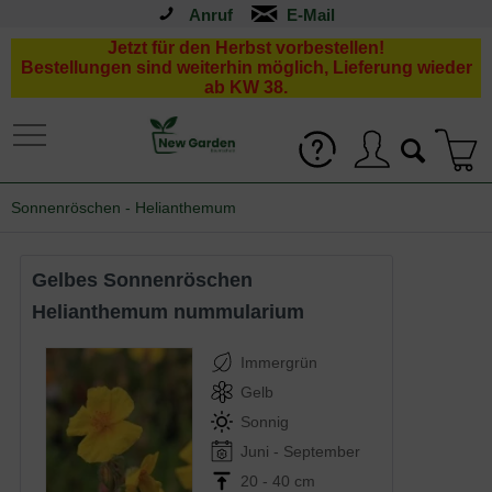
Anruf
Jetzt für den Herbst vorbestellen!
Bestellungen sind weiterhin möglich, Lieferung wieder
ab KW 38.
Sonnenröschen - Helianthemum
Gelbes Sonnenröschen
Helianthemum nummularium
Immergrün
Gelb
Sonnig
Juni - September
20 - 40 cm