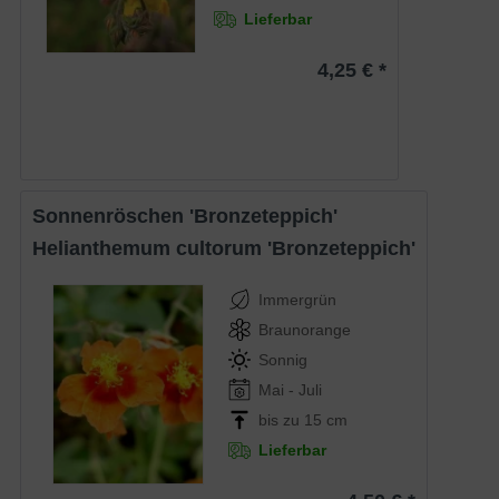
Lieferbar
4,25 € *
Sonnenröschen 'Bronzeteppich'
Helianthemum cultorum 'Bronzeteppich'
Immergrün
Braunorange
Sonnig
Mai - Juli
bis zu 15 cm
Lieferbar