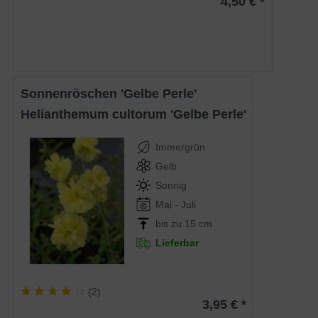
4,50 € *
Sonnenröschen 'Gelbe Perle'
Helianthemum cultorum 'Gelbe Perle'
Immergrün
Gelb
Sonnig
Mai - Juli
bis zu 15 cm
Lieferbar
(
2
)
3,95 € *