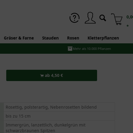
0,0
*
Gräser & Farne
Stauden
Rosen
Kletterpflanzen
Mehr als 10.000 Pflanzen
ab 4,50 €
Rosettig, polsterartig, Nebenrosetten bildend
bis zu 15 cm
Immergrün, lanzettlich, dunkelgrün mit
schwarzbraunen Spitzen