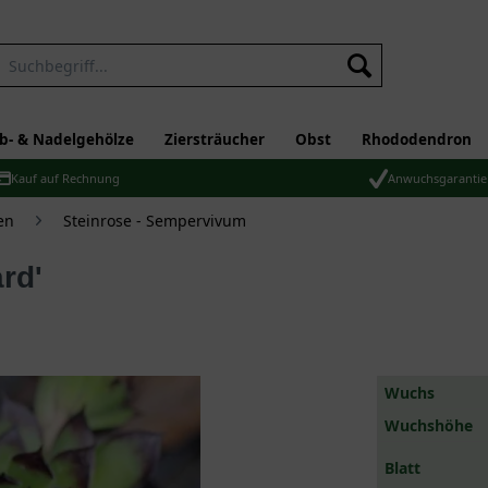
b- & Nadelgehölze
Ziersträucher
Obst
Rhododendron
Kauf auf Rechnung
Anwuchsgarantie
en
Steinrose - Sempervivum
rd'
Wuchs
Wuchshöhe
Blatt