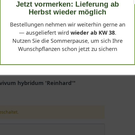
Jetzt vormerken: Lieferung ab
Herbst wieder möglich
Bestellungen nehmen wir weiterhin gerne an
— ausgeliefert wird
wieder ab KW 38
.
Nutzen Sie die Sommerpause, um sich Ihre
Wunschpflanzen schon jetzt zu sichern
rd'
s Hauswurz oder Steinrose 'Reinhard' bekannt, ist eine faszinie
lgroßen, dunkelgrünen Rosetten, die sich bei Kälte schwarz-bräunli
rvivum hybridum 'Reinhard'"
e Standorte. Diese immergrüne, polsterartig wachsende Pflanze über
rten, auf Mauern oder bei der extensiven Dachbegrünung. Ihre Win
schaltet.
dere Staude den Begriff der Genügsamkeit und Widerstandsfähigk