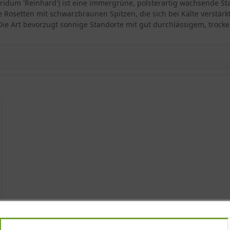
ridum 'Reinhard') ist eine immergrüne, polsterartig wachsende Sta
Rosetten mit schwarzbraunen Spitzen, die sich bei Kälte verstärkt v
ie Art bevorzugt sonnige Standorte mit gut durchlässigem, trocke
nhard'