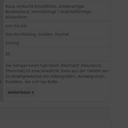
Rosa, einfache Einzelblüte, doldenartiger
Blütenstand, sternförmige / strahlenförmige
Blütenform
Juni bis Juli
Gut durchlässig, trocken, neutral
Sonnig
35
Die Sempervivum hybridum 'Reinhard' (Hauswurz,
Steinrose) ist eine bewährte Sorte aus der Familie der
Dickblattgewächse mit mittelgroßen, dunkelgrünen
:
Rosetten, die sich bei Kälte...
weiterlesen ▾
schwarz-bräunlich verfärben. Die zierliche
immergrüne Staude eignet sich hervorragend für
Steingärten, Mauerfugen, Grabbepflanzungen,
Dachbegrünung und Troggärten. Von ihren rosa
Blüten, die sich von Juni bis Julie zeigen, fühlen