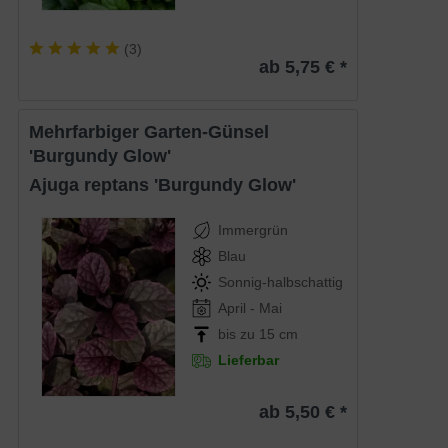
(
3
)
ab 5,75 € *
Mehrfarbiger Garten-Günsel
'Burgundy Glow'
Ajuga reptans 'Burgundy Glow'
Immergrün
Blau
Sonnig-halbschattig
April - Mai
bis zu 15 cm
Lieferbar
ab 5,50 € *