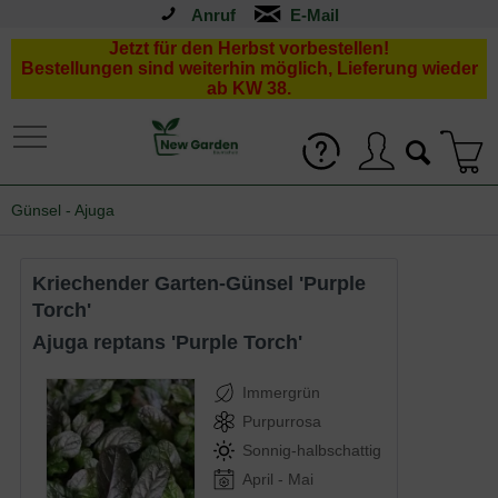
Anruf
Jetzt für den Herbst vorbestellen!
Bestellungen sind weiterhin möglich, Lieferung wieder
ab KW 38.
Günsel - Ajuga
Kriechender Garten-Günsel 'Purple
Torch'
Ajuga reptans 'Purple Torch'
Immergrün
Purpurrosa
Sonnig-halbschattig
April - Mai