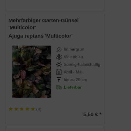
Mehrfarbiger Garten-Günsel
'Multicolor'
Ajuga reptans 'Multicolor'
Immergrün
Violettblau
Sonnig-halbschattig
April - Mai
bis zu 20 cm
Lieferbar
(
4
)
5,50 € *