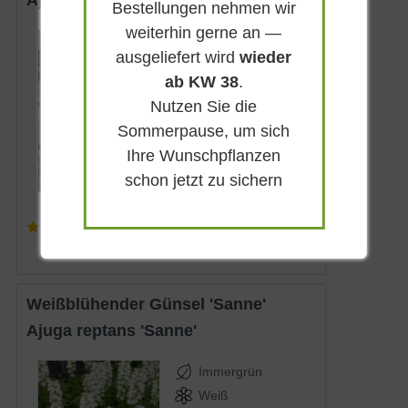
Ajuga reptans 'Braunherz'
Bestellungen nehmen wir
weiterhin gerne an —
Immergrün
ausgeliefert wird
wieder
Blauviolett
ab KW 38
.
Sonnig-halbschattig
Nutzen Sie die
Mai - Juni
Sommerpause, um sich
bis zu 15 cm
Ihre Wunschpflanzen
Lieferbar
schon jetzt zu sichern
(
4
)
3,80 € *
Weißblühender Günsel 'Sanne'
Ajuga reptans 'Sanne'
Immergrün
Weiß