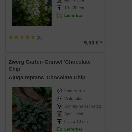
10 - 20 cm
Lieferbar
(
3
)
5,50 € *
Zwerg Garten-Günsel 'Chocolate
Chip'
Ajuga reptans 'Chocolate Chip'
Immergrün
Violettblau
Sonnig-halbschattig
April - Mai
bis zu 10 cm
Lieferbar