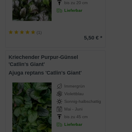
bis zu 20 cm
Lieferbar
(
1
)
5,50 € *
Kriechender Purpur-Günsel
'Catlin's Giant'
Ajuga reptans 'Catlin's Giant'
Immergrün
Violettblau
Sonnig-halbschattig
Mai - Juni
bis zu 45 cm
Lieferbar