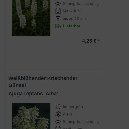
Sonnig-halbschattig
Mai - Juni
bis zu 10 cm
Lieferbar
4,25 € *
Weißblühender Kriechender
Günsel
Ajuga reptans 'Alba'
Immergrün
Weiß
Sonnig-halbschattig
April - Juni