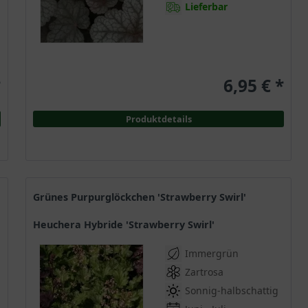
Lieferbar
*
6,95 € *
Produktdetails
Grünes Purpurglöckchen 'Strawberry Swirl'
Heuchera Hybride 'Strawberry Swirl'
Immergrün
Zartrosa
Sonnig-halbschattig