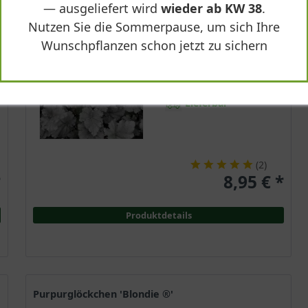
— ausgeliefert wird
wieder ab KW 38
.
Immergrün
Nutzen Sie die Sommerpause, um sich Ihre
Cremigweiß
Wunschpflanzen schon jetzt zu sichern
Sonnig-halbschattig
Juli - August
25 - 35 cm
Lieferbar
(
2
)
*
8,95 € *
Produktdetails
Purpurglöckchen 'Blondie ®'