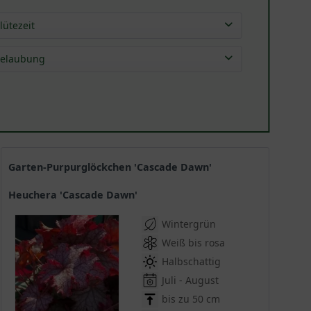
lütezeit
Mai
(
3
)
elaubung
Jun
(
32
)
sommergrün
(
1
)
Jul
(
43
)
immergrün
(
38
)
Aug
(
27
)
wintergrün
(
6
)
Sep
(
7
)
Okt
(
1
)
Garten-Purpurglöckchen 'Cascade Dawn'
Heuchera 'Cascade Dawn'
Wintergrün
Weiß bis rosa
Halbschattig
Juli - August
bis zu 50 cm