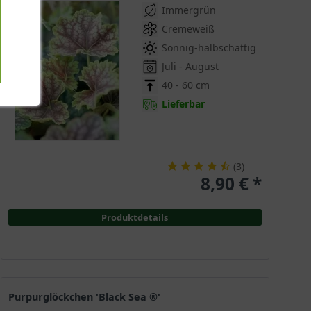
Immergrün
Cremeweiß
Sonnig-halbschattig
Juli - August
40 - 60 cm
Lieferbar
(
3
)
8,90 € *
Produktdetails
Purpurglöckchen 'Black Sea ®'