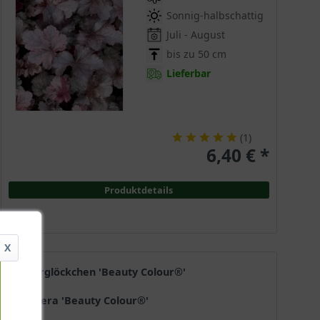
Sonnig-halbschattig
Juli - August
bis zu 50 cm
Lieferbar
(
1
)
6,40 € *
Produktdetails
X
Purpurglöckchen 'Beauty Colour®'
Heuchera 'Beauty Colour®'