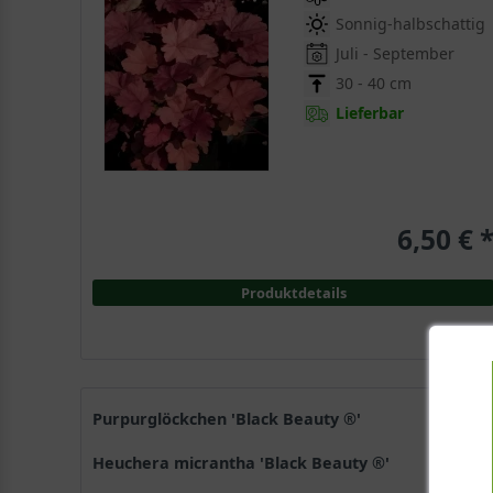
Sonnig-halbschattig
Juli - September
30 - 40 cm
Lieferbar
6,50 € 
Produktdetails
Purpurglöckchen 'Black Beauty ®'
Heuchera micrantha 'Black Beauty ®'