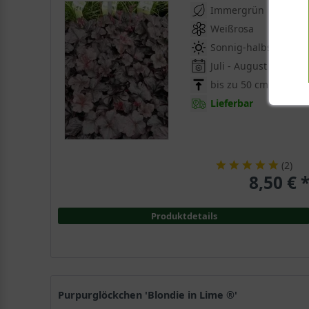
Immergrün
Weißrosa
Sonnig-halbschattig
Juli - August
bis zu 50 cm
Lieferbar
(
2
)
8,50 € 
Produktdetails
Purpurglöckchen 'Blondie in Lime ®'