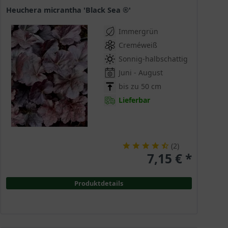
Heuchera micrantha 'Black Sea ®'
Immergrün
Creméweiß
Sonnig-halbschattig
Juni - August
bis zu 50 cm
Lieferbar
(
2
)
7,15 € *
Produktdetails