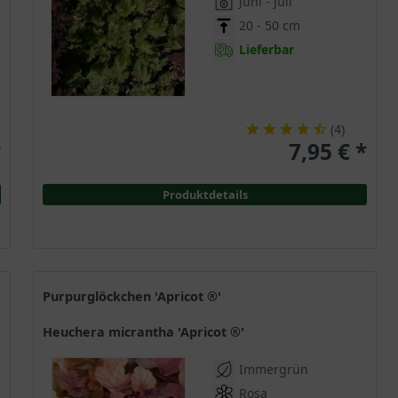
Juni - Juli
20 - 50 cm
Lieferbar
(
4
)
*
7,95 € *
Produktdetails
Purpurglöckchen 'Apricot ®'
Heuchera micrantha 'Apricot ®'
Immergrün
Rosa