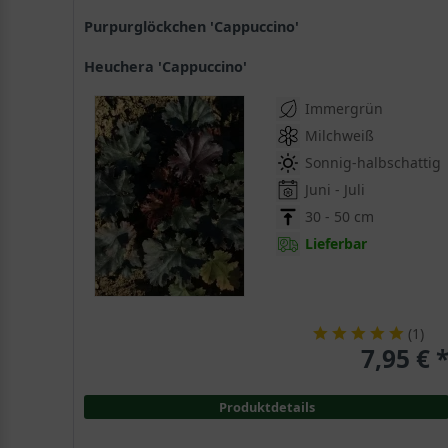
Purpurglöckchen 'Cappuccino'
Heuchera 'Cappuccino'
Immergrün
Milchweiß
Sonnig-halbschattig
Juni - Juli
30 - 50 cm
Lieferbar
(
1
)
7,95 € 
Produktdetails