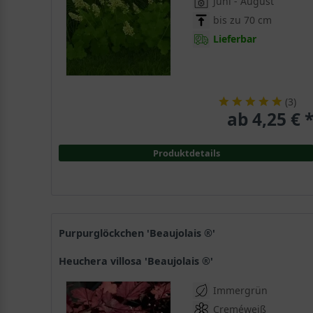
Juni - August
bis zu 70 cm
Lieferbar
(
3
)
ab 4,25 € 
Produktdetails
Purpurglöckchen 'Beaujolais ®'
Heuchera villosa 'Beaujolais ®'
Immergrün
Creméweiß