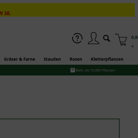
W 38.
0,0
*
Gräser & Farne
Stauden
Rosen
Kletterpflanzen
Mehr als 10.000 Pflanzen