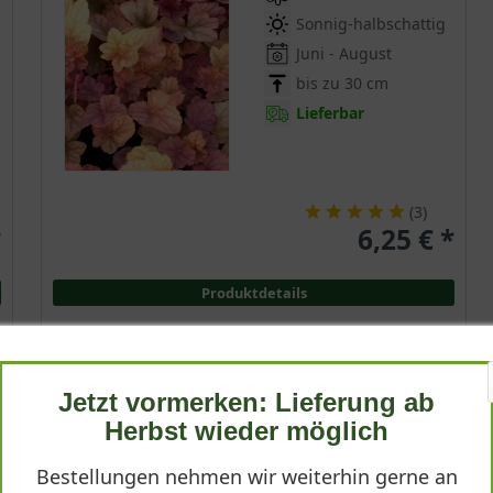
Sonnig-halbschattig
Juni - August
bis zu 30 cm
Lieferbar
(
3
)
*
6,25 € *
Produktdetails
Jetzt vormerken: Lieferung ab
Purpurglöckchen 'Binoche'
Herbst wieder möglich
Heuchera 'Binoche'
Bestellungen nehmen wir weiterhin gerne an