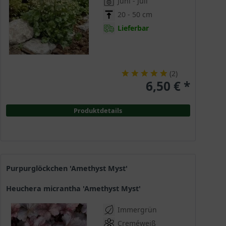
Juni - Juli
20 - 50 cm
Lieferbar
(
2
)
6,50 € *
Produktdetails
Purpurglöckchen 'Amethyst Myst'
Heuchera micrantha 'Amethyst Myst'
Immergrün
Creméweiß