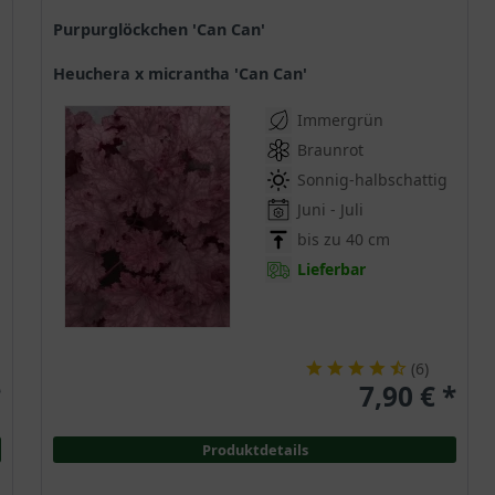
Purpurglöckchen 'Can Can'
Heuchera x micrantha 'Can Can'
Immergrün
Braunrot
Sonnig-halbschattig
Juni - Juli
bis zu 40 cm
Lieferbar
(
6
)
*
7,90 € *
Produktdetails