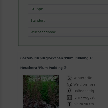
Gruppe
Blütenstauden
(
18
)
Standort
Bodendeckerstauden
(
16
)
Wuchsendhöhe
Gehölzrandstauden
(
16
)
Grabbepflanzungsstauden
(
13
)
0,15 - 0,40 m
(
28
)
Rabattenstauden
(
14
)
0,40 - 0,80 m
(
24
)
Rhododendron-Begleitstauden
(
12
)
Schnittstauden
(
1
)
Garten-Purpurglöckchen 'Plum Pudding ®'
Steingartenstauden
(
25
)
Heuchera 'Plum Pudding ®'
sonstige Stauden
(
15
)
Wintergrün
Weiß bis rosa
Halbschattig
Juni - August
bis zu 50 cm