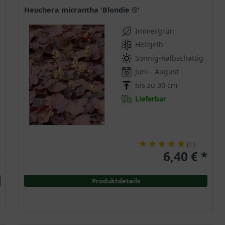
Heuchera micrantha 'Blondie ®'
Immergrün
Hellgelb
Sonnig-halbschattig
Juni - August
bis zu 30 cm
Lieferbar
(
1
)
*
6,40 € *
Produktdetails