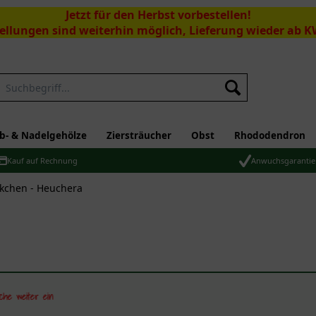
Jetzt für den Herbst vorbestellen!
ellungen sind weiterhin möglich, Lieferung wieder ab K
Suchen
b- & Nadelgehölze
Ziersträucher
Obst
Rhododendron
Kauf auf Rechnung
Anwuchsgarantie
kchen - Heuchera