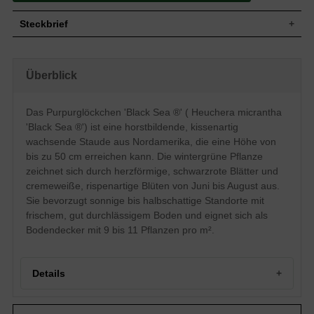
Steckbrief
Staude, kissenartig, bodendeckend,
Wuchs
horstbildend, bis zu 50 cm hoch
Überblick
Wuchshöhe
bis zu 50 cm
Wintergrün, schwarzrote Blattfarbe,
Blatt
herzförmig, gewellt gezackt
Das Purpurglöckchen 'Black Sea ®' ( Heuchera micrantha
Einfache, creméweiße Blütenstände,
'Black Sea ®') ist eine horstbildende, kissenartig
Blüte
rispenartig, glockenförmig, auch
wachsende Staude aus Nordamerika, die eine Höhe von
ausgebreitet
bis zu 50 cm erreichen kann. Die wintergrüne Pflanze
Blütezeit
Juni - August
zeichnet sich durch herzförmige, schwarzrote Blätter und
Wurzeln
Horstbildend
cremeweiße, rispenartige Blüten von Juni bis August aus.
Boden
Frisch, gut durchlässig, neutral
Sie bevorzugt sonnige bis halbschattige Standorte mit
Standort
Sonnig-halbschattig
frischem, gut durchlässigem Boden und eignet sich als
Pflanzen pro
Bodendecker mit 9 bis 11 Pflanzen pro m².
9 bis 11
m²
Das Heuchera micrantha ‚ Black Sea‘
(Purpurglöckchen ‚ Black Sea‘) ist eine
kissenartig wachsende Staude aus
Details
Nordamerika. Mit einer Wuchsendhöhe
von ca. 50 cm eignet es sich
hervorragend als Bodendecker. Das
Portrait: Ein auffälliges Purpurglöckchen 'Black Sea'