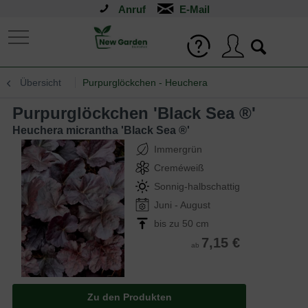
Anruf
Übersicht
Purpurglöckchen - Heuchera
Purpurglöckchen 'Black Sea ®'
Heuchera micrantha 'Black Sea ®'
Immergrün
Creméweiß
Sonnig-halbschattig
Juni - August
bis zu 50 cm
7,15 €
ab
Zu den Produkten