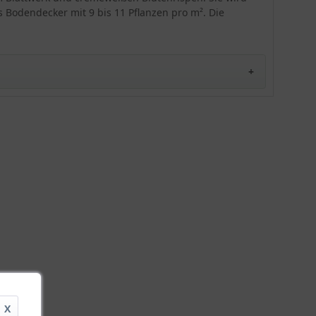
 Bodendecker mit 9 bis 11 Pflanzen pro m². Die
X