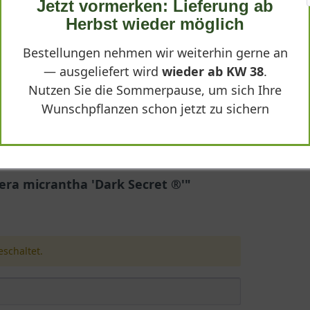
Jetzt vormerken: Lieferung ab
®'
Herbst wieder möglich
Bestellungen nehmen wir weiterhin gerne an
— ausgeliefert wird
wieder ab KW 38
.
Nutzen Sie die Sommerpause, um sich Ihre
Wunschpflanzen schon jetzt zu sichern
'
era micrantha 'Dark Secret ®'"
a micrantha 'Dark Secret ®', ist eine bemerkenswerte Staude, die 
er Gattung, die vor allem durch ihr dekoratives Blattwerk geschät
schaltet.
cret ®'
reicht eine Höhe von nur etwa 25 Zentimetern. Damit eignet sie s