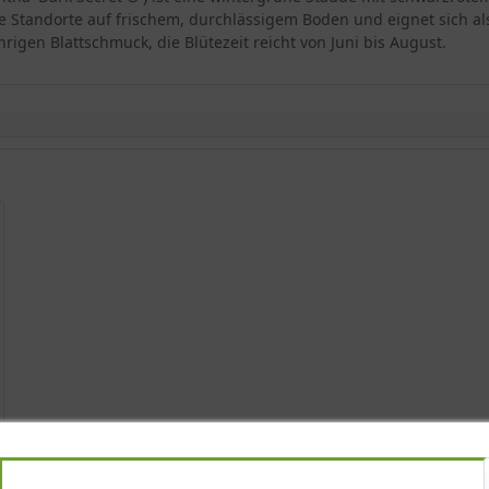
e Standorte auf frischem, durchlässigem Boden und eignet sich als
rigen Blattschmuck, die Blütezeit reicht von Juni bis August.
Secret ®'
icrantha 'Dark Secret ®'
ecret ®'