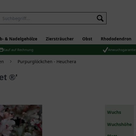
b- & Nadelgehölze
Ziersträucher
Obst
Rhododendron
Kauf auf Rechnung
Anwuchsgarantie
en
Purpurglöckchen - Heuchera
et ®'
Wuchs
Wuchshöhe