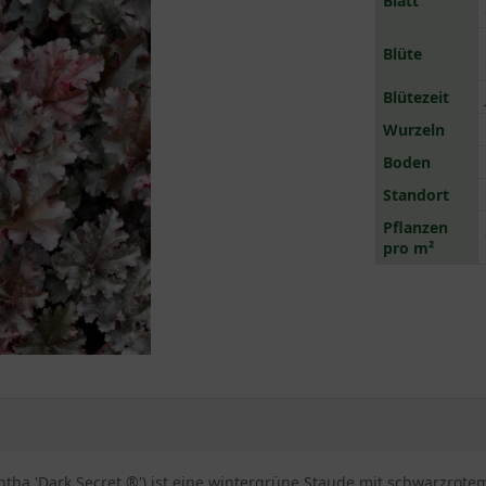
Blatt
Blüte
Blütezeit
Wurzeln
Boden
Standort
Pflanzen
pro m²
ntha 'Dark Secret ®') ist eine wintergrüne Staude mit schwarzrot