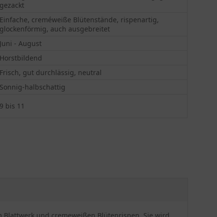
gezackt
Einfache, creméweiße Blütenstände, rispenartig,
glockenförmig, auch ausgebreitet
Juni - August
Horstbildend
Frisch, gut durchlässig, neutral
Sonnig-halbschattig
9 bis 11
em Blattwerk und cremeweißen Blütenrispen. Sie wird