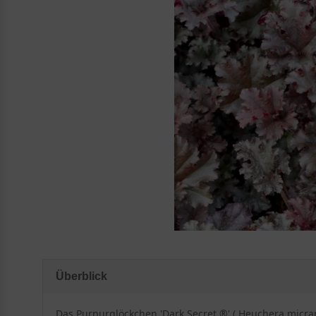
Überblick
Das Purpurglöckchen 'Dark Secret ®' ( Heuchera micra