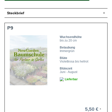
Steckbrief
Polsterbildend, teppichartig/kriechend, bis
Wuchs
P9
20 cm hoch
Wuchshöhe
bis zu 20 cm
Wuchsendhöhe
Blatt
Immergrün, graugrün, eiförmig
bis zu 20 cm
Frucht
Eiförmige Nüsschen
Belaubung
Einfach, lippenartig, violettrosa bis hellrot,
Immergrün
Blüte
quirl-, etagenartiger Blütenstand
Blüte
Blütezeit
Juni-August
Violettrosa bis hellrot
Boden
Gut durchlässig, kalkarm
Blütezeit
Standort
Sonnig
Juni - August
Winterhart
Z5 (-28,8°C bis -23,4°C)
Lieferbar
Pflanzen pro
11 bis 15
m²
Der Steppen-Thymian (Thymus
pannonicus) bietet sich für sämtliche
Standorte in der Sonne an. Ideal sind
Fels- und Steinanlagen, Kiesbeete sowie
Trockenmauern. Dekorativ sind seine
5,50 €
spitzen Blätter und seine glockenförmigen