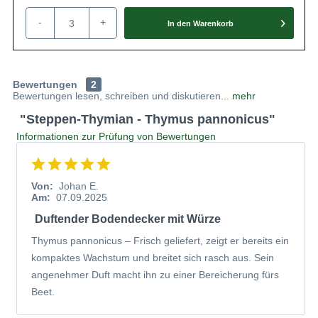
Blüten in Hellviolett bzw. Rosa, mit denen
er sich von Juni bis August schmückt.
-
+
In den
Warenkorb
Dazu seine Stärke in der Küche: Der
Eigenschaften
Steppen-Thymian (Thymus pannonicus)
überzeugt auch als Würzpflanze; sein
Geschmack ist aromatisch und intensiv.
Auch für die Herstellung eines Kräutertees
Bewertungen
2
kann man ihn verwenden. Staunässe
Bewertungen lesen, schreiben und diskutieren...
mehr
sollte vermieden werden. Unser Tipp: Der
Steppen-Thymian (Thymus pannonicus)
"Steppen-Thymian - Thymus pannonicus"
eignet sich auch gut für die Kultivierung im
Topf und Kübel.
Informationen zur Prüfung von Bewertungen
Von:
Johan E.
Am:
07.09.2025
Duftender Bodendecker mit Würze
Thymus pannonicus – Frisch geliefert, zeigt er bereits ein
kompaktes Wachstum und breitet sich rasch aus. Sein
angenehmer Duft macht ihn zu einer Bereicherung fürs
Beet.