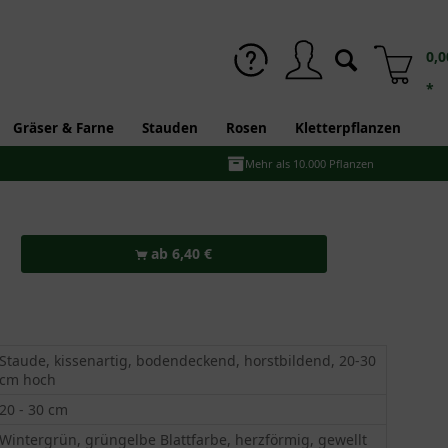
0,0
*
Gräser & Farne
Stauden
Rosen
Kletterpflanzen
Mehr als 10.000 Pflanzen
ab 6,40 €
Staude, kissenartig, bodendeckend, horstbildend, 20-30
cm hoch
20 - 30 cm
Wintergrün, grüngelbe Blattfarbe, herzförmig, gewellt