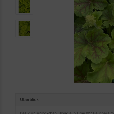
Überblick
Das Purpurglöckchen 'Blondie in Lime ®' ( Heuchera mi