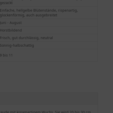
gezackt
Einfache, hellgelbe Blütenstände, rispenartig,
glockenförmig, auch ausgebreitet
Juni - August
Horstbildend
Frisch, gut durchlässig, neutral
Sonnig-halbschattig
9 bis 11
Staude mit kissenartigem Wuchs. Sie wird 20 bis 30 cm