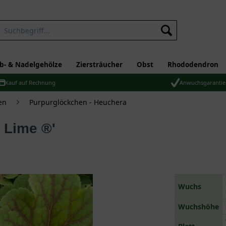
b- & Nadelgehölze
Ziersträucher
Obst
Rhododendron
Kauf auf Rechnung
Anwuchsgarantie
en
Purpurglöckchen - Heuchera
n Lime ®'
Wuchs
Wuchshöhe