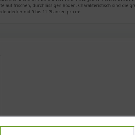
e auf frischen, durchlässigen Böden. Charakteristisch sind die g
odendecker mit 9 bis 11 Pflanzen pro m².
e in Lime ®'
- und Grabgestaltung