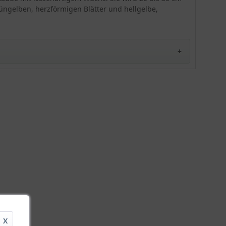
rüngelben, herzförmigen Blätter und hellgelbe,
X