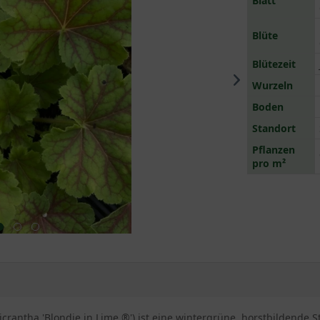
Blatt
Blüte
Blütezeit
Wurzeln
Boden
Standort
Pflanzen
pro m²
crantha 'Blondie in Lime ®') ist eine wintergrüne, horstbildende 