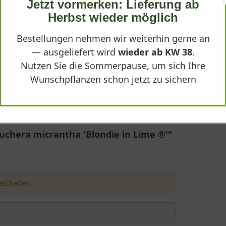
Jetzt vormerken: Lieferung ab
Herbst wieder möglich
 ®'
Bestellungen nehmen wir weiterhin gerne an
— ausgeliefert wird
wieder ab KW 38
.
Nutzen Sie die Sommerpause, um sich Ihre
Wunschpflanzen schon jetzt zu sichern
®'
ubernde Staude, die mit ihrem leuchtenden Laub und den zarten Bl
a stammt. Mit einer Wuchshöhe von 20 bis 30 Zentimetern und ein
euchera micrantha 'Blondie in Lime ®'"
sind wintergrün und zeigen eine auffällige grüngelbe Farbe, die a
schaltet.
tur verleiht. Diese Blattschönheit macht die Sorte zu einer belieb
 einem dichten Polster aus, das selbst im Winter eine farbige Note
n Einzelblüten bestehen und in einem hellen Gelb leuchten. Sie e
n Juni bis August und lockt Bienen und andere Insekten an. Nach d