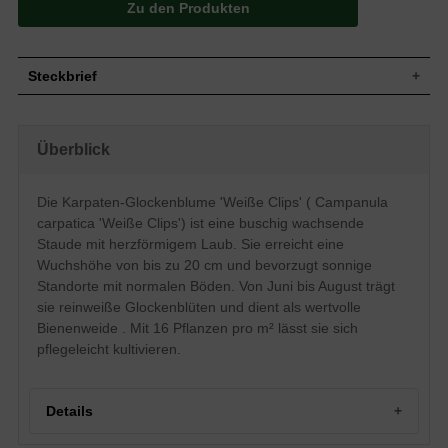
Zu den Produkten
Steckbrief
Die Campanula carpatica 'Weiße Clips'
Wuchs
kann bis zu 20 cm hoch werden und
Überblick
wächst buschig.
Wuchshöhe
bis zu 20 cm
Blatt
Herzförmig
Die Karpaten-Glockenblume 'Weiße Clips' ( Campanula
Blüte
Reinweiß
carpatica 'Weiße Clips') ist eine buschig wachsende
Blütezeit
Juni-August
Staude mit herzförmigem Laub. Sie erreicht eine
Boden
Normale Böden
Wuchshöhe von bis zu 20 cm und bevorzugt sonnige
Standorte mit normalen Böden. Von Juni bis August trägt
Standort
Bevorzugt Sonne
sie reinweiße Glockenblüten und dient als wertvolle
Pflanzen pro
16
m²
Bienenweide . Mit 16 Pflanzen pro m² lässt sie sich
Die Campanula carpatica 'Weiße Clips' (
pflegeleicht kultivieren.
Karpaten-Glockenblume / Garten-
Eigenschaften
Glockenblume ) benötigt an dem richtigen
Standort kaum Pflege. Sie eignet sich
auch gut als Bienenweide.
Details