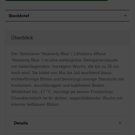
Steckbrief
Steingartenstaude, niederliegend bis
Wuchs
leicht aufsteigend, verholzt an der Basis,
Überblick
horstig, bis 25 cm hoch
Wuchshöhe
bis zu 25 cm
Wintergrün, lanzettelich, ganzrandig, fein
Der Steinsame 'Heavenly Blue' ( Lithodora diffusa
Blatt
behaart, rau, matt, tief-grün
'Heavenly Blue' ) ist eine wintergrüne Steingartenstaude
Frucht
Nüsschen, nicht zum Verzehr geeignet
mit niederliegendem, horstigem Wuchs, die bis zu 25 cm
Leuchtend blau, trichterförmig, klein,
hoch wird. Sie bildet von Mai bis Juli leuchtend blaue,
Blüte
einfach, zierend, reichblühend
trichterförmige Blüten und bevorzugt sonnige Standorte mit
Blütezeit
Mai bis Juli
trockenem, durchlässigem und kalkfreiem Boden.
Wurzeln
Flachwurzler, bildet Ausläufer
Winterhart bis -17 °C, benötigt sie keinen Frostschutz.
Trockene, durchlässige und
Charakteristisch ist ihr dichter, teppichbildender Wuchs mit
Boden
nährstoffreiche, kalkfreie Untergründe
intensiv tiefblauen Blüten.
Standort
Sonnig
Pflanzen pro
25
m²
Details
Die Lithodora diffusa 'Heavenly Blu'
(Steinsame) verzaubert mit den kleinen,
tiefblauen Blüten und den tiefgrünen,