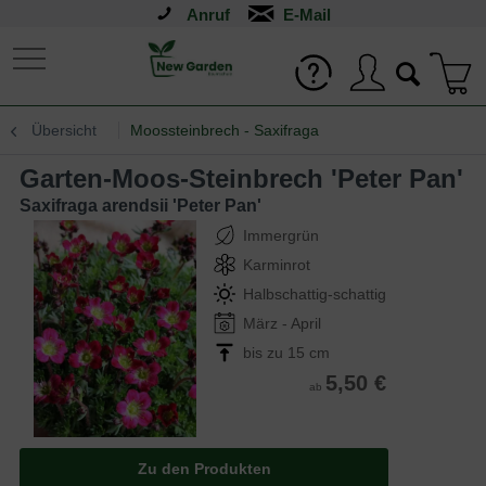
Anruf
Übersicht
Moossteinbrech - Saxifraga
Garten-Moos-Steinbrech 'Peter Pan'
Saxifraga arendsii 'Peter Pan'
Immergrün
Karminrot
Halbschattig-schattig
März - April
bis zu 15 cm
5,50 €
ab
Zu den Produkten