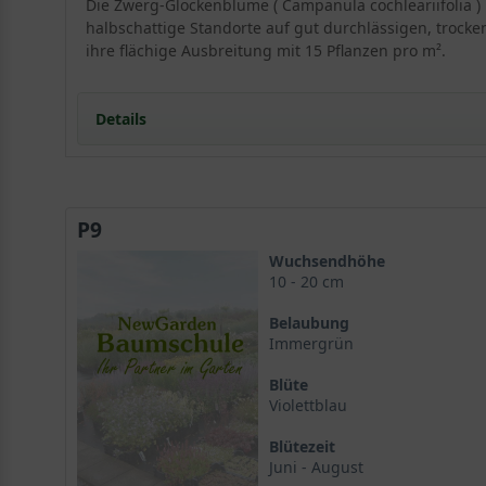
Die Zwerg-Glockenblume ( Campanula cochleariifolia ) 
halbschattige Standorte auf gut durchlässigen, trocken
ihre flächige Ausbreitung mit 15 Pflanzen pro m².
Details
Portrait der Zwerg-Glockenblume
Campanula cochleariifolia im Überblick
P9
Standort und Boden
Optimale Bedingungen für Campanula cochleariifol
Wuchsendhöhe
Blüte und Blattwerk der Zwerg-Glockenblume
10 - 20 cm
Violettblaue Glocken und immergrünes Laub
Belaubung
Verwendung im Garten
Immergrün
Steinfugen und Felsspalten
Blüte
Extensive Dachbegrünung
Violettblau
Bienenweide mit Zwerg-Glockenblume
Pflanzpartner für Campanula cochleariifolia
Blütezeit
Harmonische Kombinationen im Steingarten
Juni - August