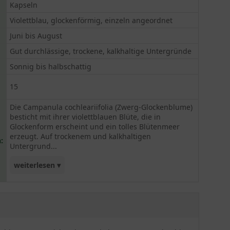
Kapseln
Violettblau, glockenförmig, einzeln angeordnet
Juni bis August
Gut durchlässige, trockene, kalkhaltige Untergründe
Sonnig bis halbschattig
15
Die Campanula cochleariifolia (Zwerg-Glockenblume)
besticht mit ihrer violettblauen Blüte, die in
Glockenform erscheint und ein tolles Blütenmeer
erzeugt. Auf trockenem und kalkhaltigen
:
Untergrund...
weiterlesen ▾
gepflanzt, können 15 Pflanzen pro Quadratmeter
genutzt werden. An optimalen Standorten
überzeugt die Zwerg-Glockenblume mit
Pflegeleichtigkeit und bildet schöne flächige
Polster.