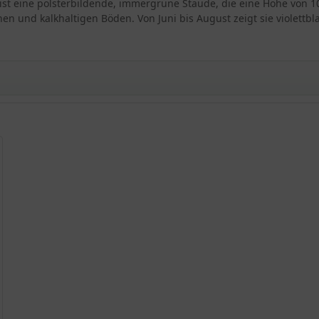
ist eine polsterbildende, immergrüne Staude, die eine Höhe von 10
en und kalkhaltigen Böden. Von Juni bis August zeigt sie violettbla
ia