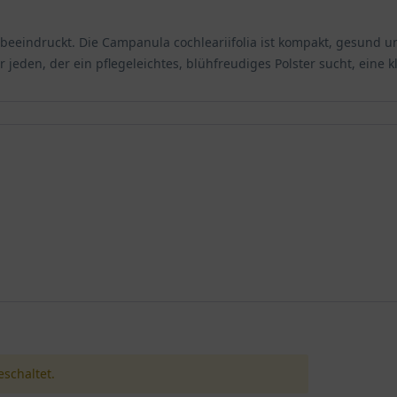
 ist immergrün, eiförmig und glänzend, was der Pflanze auch auße
 sattgrünem Blattwerk macht sie zu einem Blickfang in jedem Stei
ch beeindruckt. Die Campanula cochleariifolia ist kompakt, gesund 
r jeden, der ein pflegeleichtes, blühfreudiges Polster sucht, eine 
ca 1,5 bis 2 cm lang und hängen leicht nickend an feinen Stielen. 
htet. Die Blütezeit erstreckt sich über gut zwei Monate, wobei r
Blätter bilden dichte, flache Rosetten, die auch im Winter grün b
rtvollen Strukturpflanze in kahlen Wintertagen.
net sich die Zwerg-Glockenblume hervorragend für verschiedene G
siv begrünten Dächern eingesetzt werden. Zudem ist sie eine wertv
ständig auszubreiten, machen sie zu einer unkomplizierten Begleite
nula cochleariifolia besonders wohl. Sie besiedelt Steinfugen und
schaltet.
e und kommt mit den kargen Bedingungen zurecht, die in solchen Lag