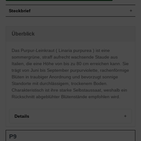
Steckbrief
Staude, straff aufrecht, horstbildend, 60
Wuchs
bis 80 cm hoch
Überblick
Wuchshöhe
60 - 80 cm
Blatt
Sommergrün, lineal, blaugrün
Das Purpur-Leinkraut ( Linaria purpurea ) ist eine
Frucht
Kapsel
sommergrüne, straff aufrecht wachsende Staude aus
Blüte
Purpurviolett, rachenförmig, traubenartig
Italien, die eine Höhe von bis zu 80 cm erreichen kann. Sie
Blütezeit
Juni bis September
trägt von Juni bis September purpurviolette, rachenförmige
Boden
Durchlässige, trockene Untergründe
Blüten in traubiger Anordnung und bevorzugt sonnige
Standort
Sonnig
Standorte mit durchlässigem, trockenem Boden.
Pflanzen pro
11
Charakteristisch ist ihre starke Selbstaussaat, weshalb ein
m²
Rückschnitt abgeblühter Blütenstände empfohlen wird.
Das Linaria purpurea (Purpur-Leinkraut)
stammt ursprünglich aus Italien und zeigt
sich mit einem straff aufrechten und
horstbildenden Wuchs mit einer Höhe von
Details
bis zu 80 cm. Die purpurviolettfarbenen
Blüten erscheinen endständig und können
Eigenschaften
im Steingarten ein wild-romantisches Bild
Portrait des Purpur-Leinkrauts
vermitteln. Ein gut durchlässiger,
P9
Herkunft und Wuchsbild
trockener Boden gilt für das Purpur-