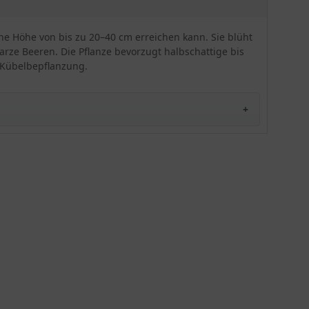
Wahl für die Pflanzung am Gehölzrand oder im
Steingarten an einem halbschattigen bis
schattigen Standort auf einem frischen bis
eine Höhe von bis zu 20–40 cm erreichen kann. Sie blüht
feuchten Untergrund. Zudem ist die auch für die
rze Beeren. Die Pflanze bevorzugt halbschattige bis
Bepflanzung kleinerer Gefäße geeignet.
e Kübelbepflanzung.