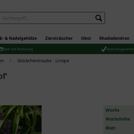
b- & Nadelgehölze
Ziersträucher
Obst
Rhododendron
Kauf auf Rechnung
Anwuchsgarantie
en
Glöckchentraube - Liriope
f'
Wuchs
Wuchshöhe
Blatt