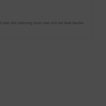
ellt moderate Ansprüche, die bei Beachtung zu üppigem
e Pflanzen aufgrund von Lichtmangel oder feuchten
 und über die Lieferung muss man sich bei New Garden
den Mittagsstunden, kann bei dieser Sorte zu
er Standorte unter lichten Gehölzen, an der Nordseite
lange der Boden nicht zu trocken wird. Ihre
tenbereichen.
 ist unbedingt zu vermeiden, da sie zu Wurzelfäule
t die optimalen Bedingungen. Schwere Lehmböden können
Pflanze gedeiht sowohl auf leicht sauren als auch