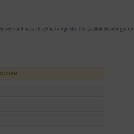
dend für das Gedeihen der Lilientraube 'Silvery Sunproof'. Sie st
tzchen findet sich in vielen Gärten, insbesondere dort, wo ander
ten rein und hat sich schnell eingelebt. Die Qualität ist sehr gut
g halbschattige bis schattige Lagen. Volle Sonne, insbesondere in 
 die Blütenbildung möglicherweise etwas reduziert. Ideal sind dah
nze verträgt auch Wurzeldruck von Bäumen und Sträuchern gut, so
macht sie zu einer zuverlässigen Begleiterin in schwierigeren Gar
schaltet.
' durchlässig, nährstoffreich und frisch bis feucht sein. Staunässe
uchtigkeit speichert, aber gleichzeitig gut drainiert ist, biete
ssert werden. Der pH-Wert spielt eine untergeordnete Rolle; die 
feuchte, besonders in Trockenperioden während der Blütezeit.