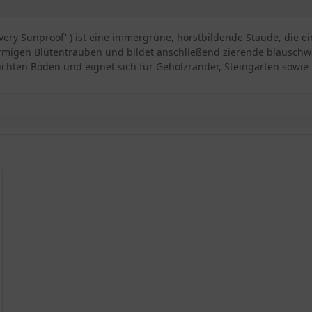
Silvery Sunproof' ) ist eine immergrüne, horstbildende Staude, die 
örmigen Blütentrauben und bildet anschließend zierende blauschwa
euchten Böden und eignet sich für Gehölzränder, Steingärten sowi