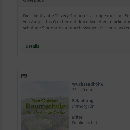
Überblick
Die Lilientraube 'Silvery Sunproof' ( Liriope muscari '
von August bis Oktober mit dunkelvioletten, glockenf
schattige Standorte auf durchlässigen, frischen bis f
Details
Portrait der Lilientraube 'Silvery Sunproof'
Herkunft und Wuchsform
P9
Ein herbstlicher Höhepunkt
Standort und Boden
Wuchsendhöhe
Der ideale Standort für Liriope muscari
20 - 40 cm
Bodenansprüche
Belaubung
Blüte und Blattwerk der Lilientraube
Immergrün
Die dunkelvioletten Blüten
Blüte
Das dekorative Laub von 'Silvery Sunproof'
Dunkelviolett
Verwendung im Garten