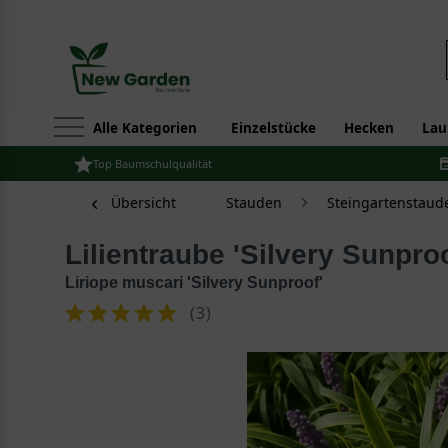
Alle Kategorien
Einzelstücke
Hecken
Lau
Top Baumschulqualität
Übersicht
Stauden
Steingartenstaud
Lilientraube 'Silvery Sunproo
Liriope muscari 'Silvery Sunproof'
(
3
)