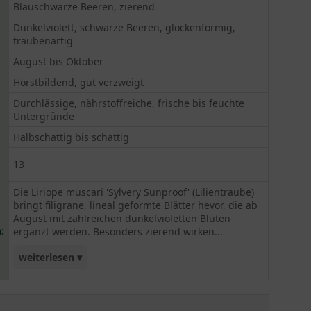
Blauschwarze Beeren, zierend
Dunkelviolett, schwarze Beeren, glockenförmig,
traubenartig
August bis Oktober
Horstbildend, gut verzweigt
Durchlässige, nährstoffreiche, frische bis feuchte
Untergründe
Halbschattig bis schattig
13
Die Liriope muscari 'Sylvery Sunproof' (Lilientraube)
bringt filigrane, lineal geformte Blätter hevor, die ab
August mit zahlreichen dunkelvioletten Blüten
:
ergänzt werden. Besonders zierend wirken...
weiterlesen ▾
auch die schwarzen Beeren, die sich um die Blüte
anreihen. Die schöne Lilientraube ist eine tolle