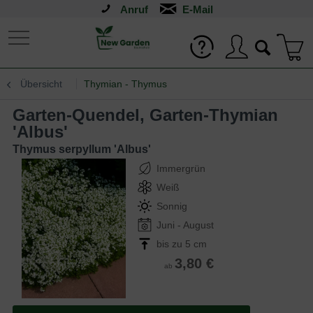
Anruf
Übersicht
Thymian - Thymus
Garten-Quendel, Garten-Thymian
'Albus'
Thymus serpyllum 'Albus'
Immergrün
Weiß
Sonnig
Juni - August
bis zu 5 cm
3,80 €
ab