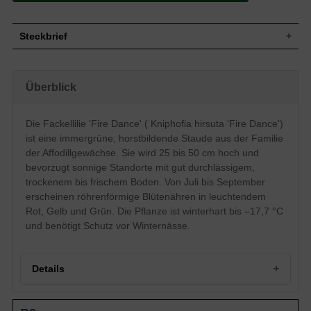
Steckbrief
Wuchs
Aufrecht, überhängend, horstbildend
Wuchshöhe
25 - 50 cm
Überblick
Blatt
Immergrün, grasartig, grün
Rot, gelb, grün, einfache Einzelblüte,
Die Fackellilie 'Fire Dance' ( Kniphofia hirsuta 'Fire Dance')
Blüte
ähriger Blütenstand, röhrenförmige
Blütenform
ist eine immergrüne, horstbildende Staude aus der Familie
Blütezeit
Juli bis September
der Affodillgewächse. Sie wird 25 bis 50 cm hoch und
Boden
Gut durchlässig, trocken bis frisch, neutral
bevorzugt sonnige Standorte mit gut durchlässigem,
trockenem bis frischem Boden. Von Juli bis September
Standort
Sonnig
erscheinen röhrenförmige Blütenähren in leuchtendem
Pflanzen pro
6
m²
Rot, Gelb und Grün. Die Pflanze ist winterhart bis –17,7 °C
Die Kniphofia hirsuta 'Fire Dance'
und benötigt Schutz vor Winternässe.
(Fackellilie) ist eine auffällige immergrüne
Staude aus der Familie der
Affodillgewächse. Die horstartig
wachsende Fackellilie ist geeignet für die
Details
Pflanzung in Beeten und Rabatten in
sonniger Lage und bietet sich durch ihre
kompakte Wuchsform und geringe
Fackellilie 'Fire Dance': Ein feuriges Portrait
Ansprüche an den Boden auch für die