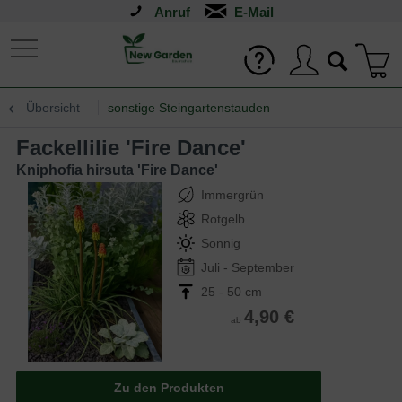
Anruf
Übersicht
sonstige Steingartenstauden
Fackellilie 'Fire Dance'
Kniphofia hirsuta 'Fire Dance'
Immergrün
Rotgelb
Sonnig
Juli - September
25 - 50 cm
4,90 €
ab
Zu den Produkten