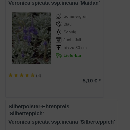
Veronica spicata ssp.incana 'Maidan'
Sommergrün
Blau
Sonnig
Juni - Juli
bis zu 30 cm
Lieferbar
(
8
)
5,10 € *
Silberpolster-Ehrenpreis
'Silberteppich'
Veronica spicata ssp.incana 'Silberteppich'