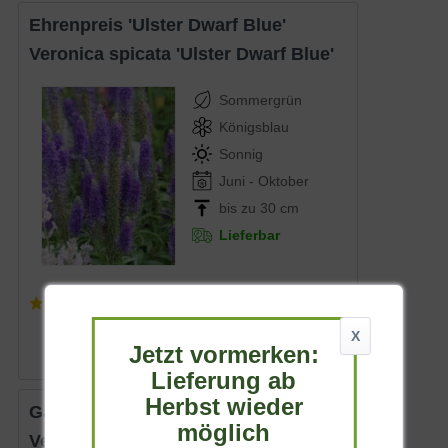
Ehrenpreis 'Ulster Dwarf Blue'
Veronica spicata 'Ulster Dwarf Blue'
Sommergrün
Königsblau
Sonnig
Juni - Oktober
bis zu 30 cm
Lieferbar
(
3
)
ab 5,25 € *
X
Jetzt vormerken:
Lieferung ab
Herbst wieder
Garten-Ehrenpreis 'Kapitän'
möglich
Veronica teucrium 'Kapitän'