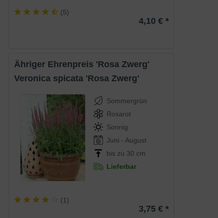
(
5
)
4,10 € *
Ähriger Ehrenpreis 'Rosa Zwerg'
Veronica spicata 'Rosa Zwerg'
Sommergrün
Rosarot
Sonnig
Juni - August
bis zu 30 cm
Lieferbar
(
1
)
3,75 € *