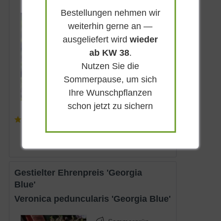
Bestellungen nehmen wir
Sommergrün
weiterhin gerne an —
Enzianblau
ausgeliefert wird
wieder
Sonnig
ab KW 38
.
Mai - Juni
Nutzen Sie die
25 - 30 cm
Sommerpause, um sich
Lieferbar
Ihre Wunschpflanzen
schon jetzt zu sichern
(
2
)
4,25 € *
Gestielter Ehrenpreis 'Georgia
Blue'
Veronica peduncularis 'Georgia Blue'