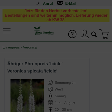
Anruf
Jetzt für den Herbst vorbestellen!
Bestellungen sind weiterhin möglich, Lieferung wieder
ab KW 38.
Ehrenpreis - Veronica
Ähriger Ehrenpreis 'Icicle'
Veronica spicata 'Icicle'
Sommergrün
Weiß
Sonnig
Juni - August
20 - 30 cm