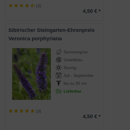
(
3
)
4,50 € *
Sibirischer Steingarten-Ehrenpreis
Veronica porphyriana
Sommergrün
Violettblau
Sonnig
Juli - September
bis zu 30 cm
Lieferbar
(
3
)
4,50 € *