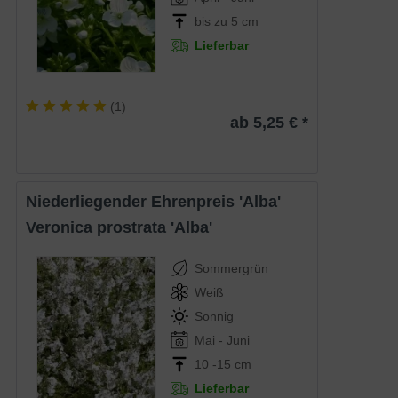
bis zu 5 cm
Lieferbar
(
1
)
ab 5,25 € *
Niederliegender Ehrenpreis 'Alba'
Veronica prostrata 'Alba'
Sommergrün
Weiß
Sonnig
Mai - Juni
10 -15 cm
Lieferbar