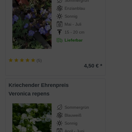
Sommergrün
Enzianblau
Sonnig
Mai - Juli
15 - 20 cm
Lieferbar
(
5
)
4,50 € *
Kriechender Ehrenpreis
Veronica repens
Sommergrün
Blauweiß
Sonnig
April - Juni