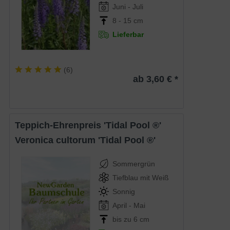
Juni - Juli
8 - 15 cm
Lieferbar
(
6
)
ab 3,60 € *
Teppich-Ehrenpreis 'Tidal Pool ®'
Veronica cultorum 'Tidal Pool ®'
Sommergrün
Tiefblau mit Weiß
Sonnig
April - Mai
bis zu 6 cm