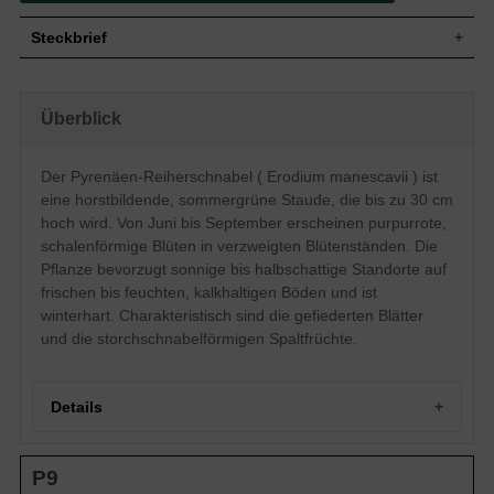
Steckbrief
Staude, aufrecht, horstbildend, 30 cm
Wuchs
hoch
Überblick
Wuchshöhe
bis zu 30 cm
Blatt
Sommergrün, gefiedert, grün
Der Pyrenäen-Reiherschnabel ( Erodium manescavii ) ist
Frucht
Storchschnabelförmige Spaltfrucht
eine horstbildende, sommergrüne Staude, die bis zu 30 cm
Purpurrot, einfach, in verzweigten
Blüte
Blütenständen, schalenförmig, flach,
hoch wird. Von Juni bis September erscheinen purpurrote,
ausgebreitet
schalenförmige Blüten in verzweigten Blütenständen. Die
Blütezeit
Juni bis September
Pflanze bevorzugt sonnige bis halbschattige Standorte auf
Wurzeln
Flachwurzel
frischen bis feuchten, kalkhaltigen Böden und ist
Frische bis feuchte, normal durchlässige
winterhart. Charakteristisch sind die gefiederten Blätter
Boden
und kalkhaltige Untergründe
und die storchschnabelförmigen Spaltfrüchte.
Standort
Sonnig bis halbschattig
Pflanzen pro
25
m²
Details
Der Erodium manescavii (Pyrenäen-
Reiherschnabel) wirkt vor allem durch die
purpurrote Blütenpracht unglaublich
Portrait: Der Pyrenäen-Reiherschnabel
zierend und schmückt den heimischen
P9
Wuchs und Habitus von Erodium manescavii
Garten. Der Pyrenäen-Reiherschnabel