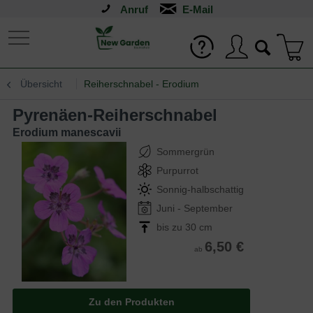
Anruf
Übersicht
Reiherschnabel - Erodium
Pyrenäen-Reiherschnabel
Erodium manescavii
Sommergrün
Purpurrot
Sonnig-halbschattig
Juni - September
bis zu 30 cm
6,50 €
ab
Zu den Produkten