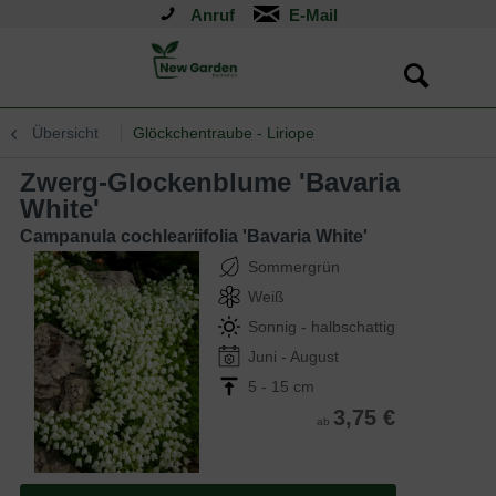
Anruf
Übersicht
Glöckchentraube - Liriope
Zwerg-Glockenblume 'Bavaria
White'
Campanula cochleariifolia 'Bavaria White'
Sommergrün
Weiß
Sonnig - halbschattig
Juni - August
5 - 15 cm
3,75 €
ab