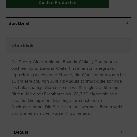
Zu den Produkten
Steckbrief
Teppichartig, flächig, kriechend, kurze
Wuchs
Ausläufer
Überblick
Wuchshöhe
5 - 15 cm
Sommergrün, grüne Blattfarbe, rund,
Blatt
rundlich
Die Zwerg-Glockenblume 'Bavaria White' ( Campanula
Frucht
Kapsel
cochleariifolia 'Bavaria White' ) ist eine sommergrüne,
Einfache, weiße meist einblütige
teppichartig wachsende Staude, die Wuchshöhen von 5 bis
Blüte
Blütenstände, glockenförmig, auch
15 cm erreicht. Von Juni bis August schmückt sie sonnige
ausgebreitet
bis halbschattige Standorte mit weißen, glockenförmigen
Blütezeit
Juni - August
Blüten. Mit einer Frosthärte bis -23,3 °C eignet sie sich
Wurzeln
Rhizome
ideal für Steingärten, Steinfugen und extensive
Boden
Frisch, gut durchlässig, neutral
Dachbegrünung. Die Sorte dient als wertvolle Bienenweide
Standort
Sonnig bis halbschattig
und breitet sich über kurze Rhizome aus.
Pflanzen pro
11 bis 15
m²
Mit ihren weißen Blüten schmückt die
Details
Campanula cochleariifolia 'Bavaria White'