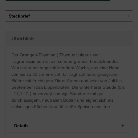
Steckbrief
Wuchs
Aufrecht/horstbildend, bis 30 cm hoch
Wuchshöhe
bis zu 30 cm
Überblick
Blatt
Sommergrün, grün, lineal
Frucht
Eiförmige Nüsschen
Der Orangen-Thymian ( Thymus vulgaris var.
Unbedeutend, lippenartig, rosa, quirl-,
Blüte
fragrantissimus ) ist ein sommergrünes, horstbildendes
etagenartiger Blütenstand
Würzkraut mit teppichbildendem Wuchs, das eine Höhe
Blütezeit
Juli-September
von bis zu 30 cm erreicht. Er trägt schmale, graugrüne
Boden
Gut durchlässig, neutral
Blätter mit fruchtigem Zitrus-Aroma und zeigt von Juli bis
Standort
Sonnig
September rosa Lippenblüten. Die winterharte Staude (bis
Winterhart
Z7 (-17,7°C bis -12,3°C)
–17,7 °C ) bevorzugt sonnige Standorte mit gut
Pflanzen pro
11 bis 15
durchlässigem, neutralem Boden und eignet sich als
m²
vielseitiges Küchenkraut für süße Speisen und Tee.
Der Orangen-Thymian trägt graugrünes
Laub, hat einen teppichbildenden Wuchs
und schmückt sich im Sommer mit
kleinen, schönen Blüten in Rosa. Doch
Details
der Thymus vulgaris var. fragrantissimus,
so der botanische Name des Orangen-
Thymians, überzeugt nicht nur durch