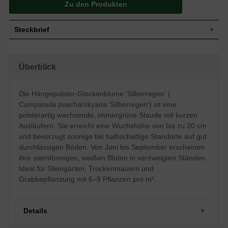
Zu den Produkten
Steckbrief
Polsterartig, kurze Ausläufer bildend, bis zu
Wuchs
20 cm hoch
Überblick
Wuchshöhe
bis zu 20 cm
Blatt
Immergrün, grüne Blattfarbe, eiförmig
Die Hängepolster-Glockenblume 'Silberregen' (
Frucht
Kapsel
Campanula poscharskyana 'Silberregen') ist eine
Einfache, weiß verzweigte Blütenstände,
Blüte
sternförmig, strahlenförmig
polsterartig wachsende, immergrüne Staude mit kurzen
Blütezeit
Juni - September
Ausläufern. Sie erreicht eine Wuchshöhe von bis zu 20 cm
und bevorzugt sonnige bis halbschattige Standorte auf gut
Wurzeln
-
durchlässigen Böden. Von Juni bis September erscheinen
Boden
Trocken bis Frisch, gut durchlässig, neutral
ihre sternförmigen, weißen Blüten in verzweigten Ständen.
Standort
Sonnig bis halbschattig
Ideal für Steingärten, Trockenmauern und
Pflanzen
6 bis 9
pro m²
Grabbepflanzung mit 6–9 Pflanzen pro m².
Details