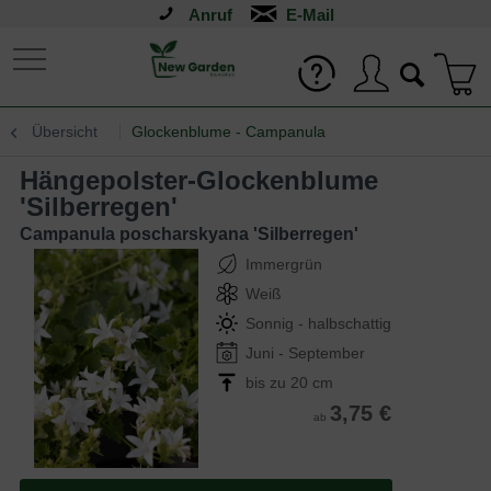
Anruf
Übersicht
Glockenblume - Campanula
Hängepolster-Glockenblume
'Silberregen'
Campanula poscharskyana 'Silberregen'
Immergrün
Weiß
Sonnig - halbschattig
Juni - September
bis zu 20 cm
3,75 €
ab