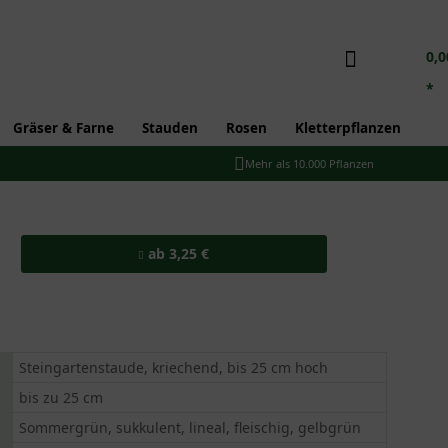
0,0
*
Gräser & Farne
Stauden
Rosen
Kletterpflanzen
Mehr als 10.000 Pflanzen
ab 3,25 €
Steingartenstaude, kriechend, bis 25 cm hoch
bis zu 25 cm
Sommergrün, sukkulent, lineal, fleischig, gelbgrün