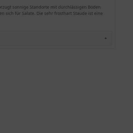
Auch als Dachbepflanzung eignet sich die
vorzugt sonnige Standorte mit durchlässigen Böden
Fetthenne. Bei Schmetterlingen und Wildbienen
 sich für Salate. Die sehr frosthart Staude ist eine
ist die Steingartenstaude sehr beliebt. Mit einem
Pflanzenabstand von 25 cm wirkt die Pflanze mit
den gelben Blüten sehr dekorativ.