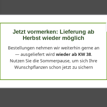
aude
Jetzt vormerken: Lieferung ab
Herbst wieder möglich
Bestellungen nehmen wir weiterhin gerne an
— ausgeliefert wird
wieder ab KW 38
.
Nutzen Sie die Sommerpause, um sich Ihre
usgesprochen vielseitige und robuste Steingartenstaude, die mit
Wunschpflanzen schon jetzt zu sichern
e Pflanze Mitteleuropas hat sie sich perfekt an trockene, sonnige
"
lätter sind nicht nur dekorativ, sondern auch essbar und verleihe
igen, ausbreitenden Wurzelbildung eignet sich Sedum reflexum h
gen Steingartenstaude
reflexum bezeichnet, ist eine Staude, die durch ihre Anpassungsf