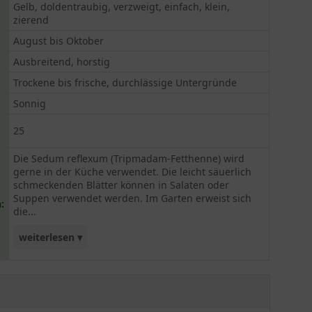
Gelb, doldentraubig, verzweigt, einfach, klein,
zierend
August bis Oktober
Ausbreitend, horstig
Trockene bis frische, durchlässige Untergründe
Sonnig
25
Die Sedum reflexum (Tripmadam-Fetthenne) wird
gerne in der Küche verwendet. Die leicht säuerlich
schmeckenden Blätter können in Salaten oder
Suppen verwendet werden. Im Garten erweist sich
:
die...
weiterlesen ▾
Sedum als unkomplizierte Staude. Sie ist sehr
frosthart und benötigt keinen Winterschutz. Sie
steht gerne in der Sonne auf frischem Untergrund
oder im Steingarten und auf Trockenmauern.