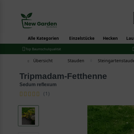
Alle Kategorien
Einzelstücke
Hecken
Lau
Top Baumschulqualität
Übersicht
Stauden
Steingartenstaud
Tripmadam-Fetthenne
Sedum reflexum
(
1
)