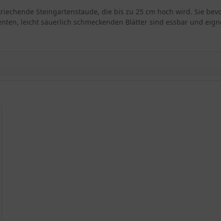
kriechende Steingartenstaude, die bis zu 25 cm hoch wird. Sie be
nten, leicht säuerlich schmeckenden Blätter sind essbar und eignen
Steingartenstaude
 Wachstum
endecker
grünung