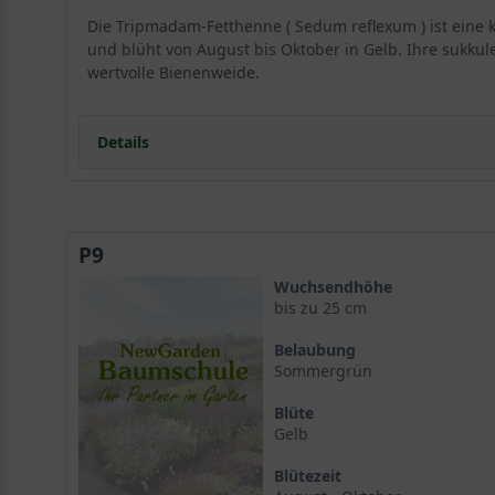
Die Tripmadam-Fetthenne ( Sedum reflexum ) ist eine 
und blüht von August bis Oktober in Gelb. Ihre sukkule
wertvolle Bienenweide.
Details
Tripmadam-Fetthenne: Ein Portrait der vielseitigen 
Herkunft und Wuchsform
P9
Wuchshöhe und Ausbreitung
Standort und Boden – die Grundlage für gesundes
Wuchsendhöhe
Der ideale Standort für Sedum reflexum
bis zu 25 cm
Bodenansprüche der Tripmadam-Fetthenne
Belaubung
Blüte und Blattwerk von Sedum reflexum
Sommergrün
Die gelben Blüten der Fetthenne
Blüte
Das sukkulente Laub der Tripmadam
Gelb
Verwendung im Garten – viel mehr als nur ein Bod
Steingarten, Trockenmauern und extensive Dachbe
Blütezeit
Die Tripmadam-Fetthenne als Küchenkraut