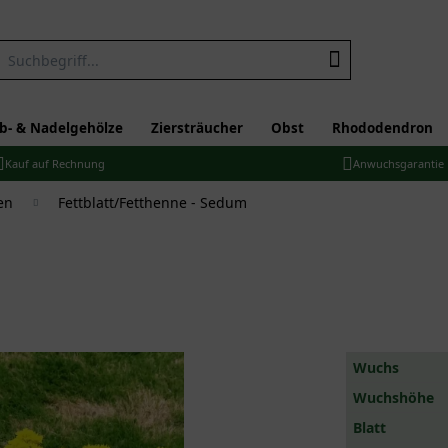
b- & Nadelgehölze
Ziersträucher
Obst
Rhododendron
Kauf auf Rechnung
Anwuchsgarantie
en
Fettblatt/Fetthenne - Sedum
Wuchs
Wuchshöhe
Blatt