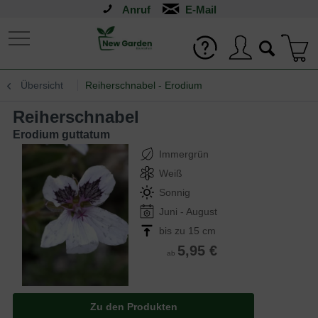
Anruf
Übersicht
Reiherschnabel - Erodium
Reiherschnabel
Erodium guttatum
Immergrün
Weiß
Sonnig
Juni - August
bis zu 15 cm
5,95 €
ab
Zu den Produkten