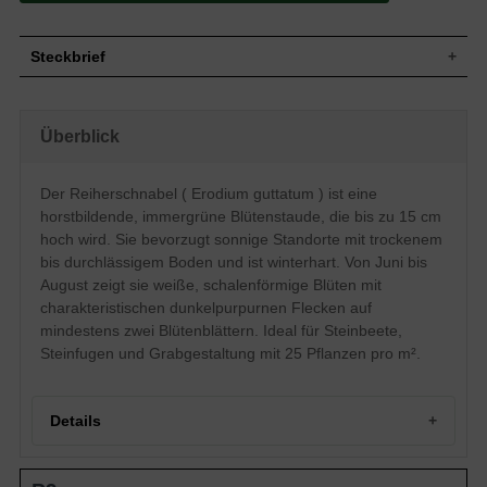
Steckbrief
Blütenstaude, horstbildend, buschig,
Wuchs
rosettenartig, bis 10 cm hoch
Überblick
Wuchshöhe
bis zu 15 cm
Blatt
Immergrün, lanzettlich, grün
Der Reiherschnabel ( Erodium guttatum ) ist eine
Frucht
Spaltfrucht
horstbildende, immergrüne Blütenstaude, die bis zu 15 cm
Weiß mit dunkelpurpurnem Fleck auf
mindestens zwei Blütenblättern,
hoch wird. Sie bevorzugt sonnige Standorte mit trockenem
Blüte
schalenförmig, einfach, klein,
bis durchlässigem Boden und ist winterhart. Von Juni bis
reichblühend, zierend
August zeigt sie weiße, schalenförmige Blüten mit
Blütezeit
Juni bis August
charakteristischen dunkelpurpurnen Flecken auf
Boden
Trockener bis durchlässiger Boden
mindestens zwei Blütenblättern. Ideal für Steinbeete,
Standort
Sonnig
Steinfugen und Grabgestaltung mit 25 Pflanzen pro m².
Pflanzen pro
25
m²
Das Erodium guttatum (Reiherschnabel)
Details
bietet sich besonders zur Verpflanzung im
Bereich von sonnigen Steinbeeten an.
Aber auch im sonnigen Grabbereich
Portrait: Ein kleiner Juwel im Steingarten – der
sowie zwischen sonnigen Steinfugen