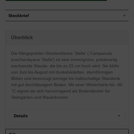
Steckbrief
Staude, polsterartig, ausläuferbildend, bis
Wuchs
15 cm hoch
Überblick
Wuchshöhe
bis zu 15 cm
Blatt
Immergrün, eiförmig, tiefgrün
Die Hängepolster-Glockenblume 'Stella' ( Campanula
Frucht
Kapseln
poscharskyana 'Stella') ist eine immergrüne, polsterartig
Dunkelviolett, sternförmig, strahlenförmig,
Blüte
kleiner als 5 cm
wachsende Staude, die bis zu 15 cm hoch wird. Sie blüht
Blütezeit
Juni bis August
von Juni bis August mit dunkelvioletten, sternförmigen
Blüten und bevorzugt sonnige bis halbschattige Standorte
Gut durchlässige, trockene bis frische
Boden
Untergründe
mit gut durchlässigem Boden. Mit einer Winterhärte bis -40
Standort
Sonnig bis halbschattig
°C eignet sie sich hervorragend als Bodendecker für
Pflanzen pro
Steingärten und Mauerkronen.
11
m²
Die Campanula poscharskyana 'Senior'
(Hängepolster-Glockenblume)
Details
verschönert Ihren Steingarten mit ihrem
anmutigen und romantischen Charakter,
der durch die dunkelvioletten Blüte in
Portrait der Hängepolster-Glockenblume 'Stella'
Sternform kreiert wird. Der polsterartige