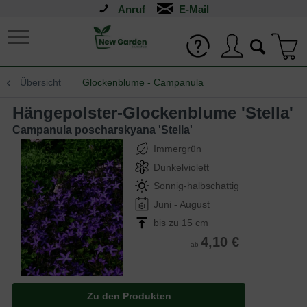
Anruf
Übersicht
Glockenblume - Campanula
Hängepolster-Glockenblume 'Stella'
Campanula poscharskyana 'Stella'
Immergrün
Dunkelviolett
Sonnig-halbschattig
Juni - August
bis zu 15 cm
4,10 €
ab
Zu den Produkten