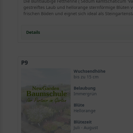
Die Buntlaubige Fetthenne ( Sedum kamtschaticum 'Vari
gestreiftes Laub und hellorange sternförmige Blüten vo
frischen Böden und eignet sich ideal als Steingartens
Details
Portrait der Buntlaubigen Fetthenne
Herkunft und Wuchs
P9
Blüte und Frucht
Standort und Boden
Wuchsendhöhe
Ansprüche an Licht und Boden bei Sedum kamtschat
bis zu 15 cm
Bodenverbesserung und Vorbereitung
Belaubung
Blüte und Blattwerk der Buntlaubigen Fetthenne
Immergrün
Das besondere Laub
Blüte
Die orangefarbene Blüte von Sedum kamtschaticum
Hellorange
Verwendung im Garten
Steingarten und Trockenmäuerchen
Blütezeit
Bienenweide und Grabgestaltung
Juli - August