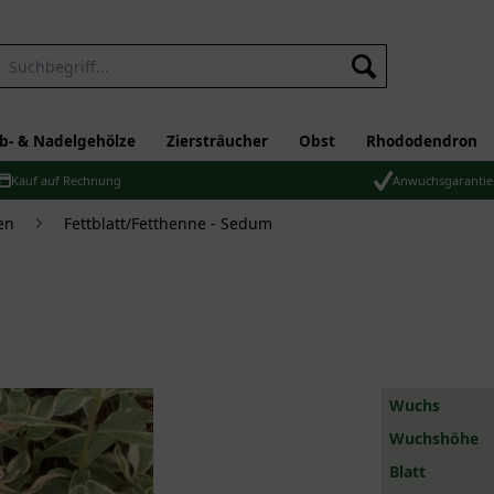
b- & Nadelgehölze
Ziersträucher
Obst
Rhododendron
Kauf auf Rechnung
Anwuchsgarantie
en
Fettblatt/Fetthenne - Sedum
Wuchs
Wuchshöhe
Blatt