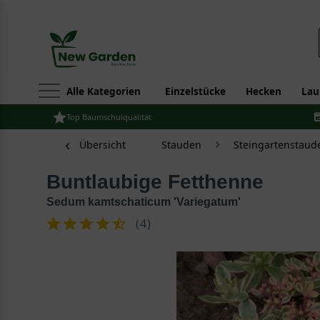
Alle Kategorien
Einzelstücke
Hecken
Lau
Top Baumschulqualität
Übersicht
Stauden
Steingartenstaud
Buntlaubige Fetthenne
Sedum kamtschaticum 'Variegatum'
(
4
)