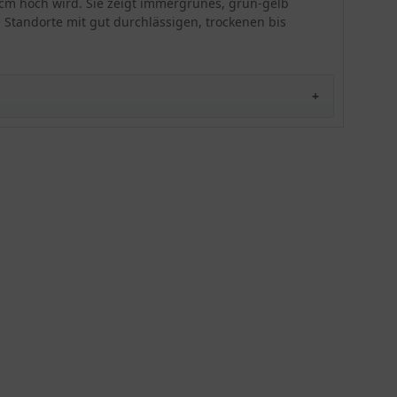
5 cm hoch wird. Sie zeigt immergrünes, grün-gelb
Steingartenstaude eingesetzt. Bevorzugt wird ein
e Standorte mit gut durchlässigen, trockenen bis
trockener bis frischer und durchlässiger Boden an
einem sonnigen bis halbschattigen Standort. In
kleinen Gruppe bis hin zu 20 Pflanzen können
gepflanzt werden