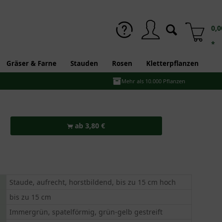
0,0
*
Gräser & Farne
Stauden
Rosen
Kletterpflanzen
Mehr als 10.000 Pflanzen
ab 3,80 €
Staude, aufrecht, horstbildend, bis zu 15 cm hoch
bis zu 15 cm
Immergrün, spatelförmig, grün-gelb gestreift