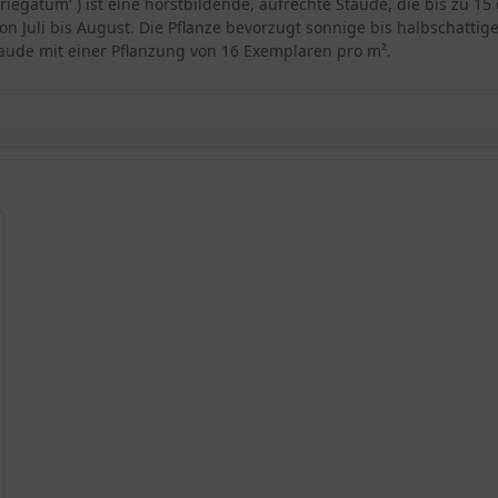
egatum' ) ist eine horstbildende, aufrechte Staude, die bis zu 1
n Juli bis August. Die Pflanze bevorzugt sonnige bis halbschattig
taude mit einer Pflanzung von 16 Exemplaren pro m².
icum 'Variegatum'
 'Variegatum'