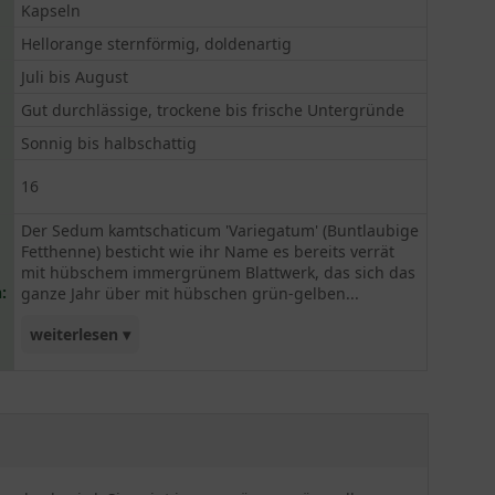
Kapseln
Hellorange sternförmig, doldenartig
Juli bis August
Gut durchlässige, trockene bis frische Untergründe
Sonnig bis halbschattig
16
Der Sedum kamtschaticum 'Variegatum' (Buntlaubige
Fetthenne) besticht wie ihr Name es bereits verrät
mit hübschem immergrünem Blattwerk, das sich das
:
ganze Jahr über mit hübschen grün-gelben...
weiterlesen ▾
Streifen zeigt. Auch die Blüten in Sternform, die
ab Juli erscheinen harmonieren mit ihrer
hellorangenen Farbgebung sehr schön mit dem
Blattlaub und zeigen sich bis August in voller
Pracht. Der aufrechte Wuchs der Staude wird bis
zu 15 cm hoch und lässt sich gut als