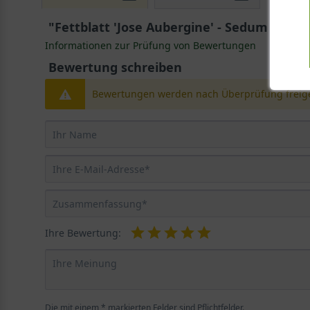
"Fettblatt 'Jose Aubergine' - Sedum 'Jose 
Informationen zur Prüfung von Bewertungen
Bewertung schreiben
Bewertungen werden nach Überprüfung freige
Ihre Bewertung:
Die mit einem * markierten Felder sind Pflichtfelder.