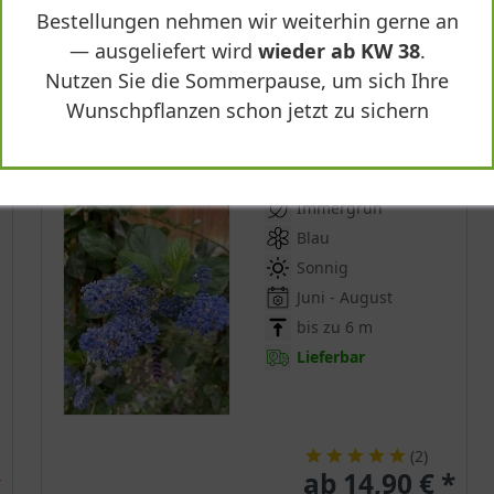
Bestellungen nehmen wir weiterhin gerne an
— ausgeliefert wird
wieder ab KW 38
.
Nutzen Sie die Sommerpause, um sich Ihre
Wunschpflanzen schon jetzt zu sichern
Säckelblume ’Trewithen Blue’
Ceanothus arboreus ’Trewithen Blue’
Immergrün
Blau
Sonnig
Juni - August
bis zu 6 m
Lieferbar
(
2
)
ab 14,90 € *
r