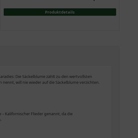
Produktdetails
aradies: Die Säckelblume zählt zu den wertvollsten
nennt, will nie wieder auf die Säckelblume verzichten.
 Kalifornischer Flieder genannt, da die
.
, verfehlen ihre Wirkung dennoch nicht. Insbesondere die