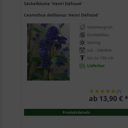
Säckelblume 'Henri Défossé'
Ceanothus delilianus 'Henri Défossé'
Sommergrün
Dunkelblau
Sonnig
Juli - Oktober
bis zu 150 cm
Lieferbar
(
7
)
ab 13,90 € 
Produktdetails