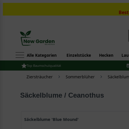
Best
Alle Kategorien
Einzelstücke
Hecken
Lau
Top Baumschulqualität
Ziersträucher
Sommerblüher
Säckelblum
Säckelblume / Ceanothus
Säckelblume 'Blue Mound'