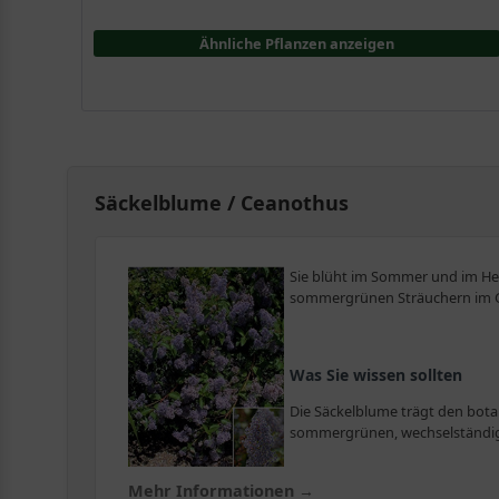
Ähnliche Pflanzen anzeigen
Säckelblume / Ceanothus
Sie blüht im Sommer und im Her
sommergrünen Sträuchern im Gart
Was Sie wissen sollten
Die Säckelblume trägt den bota
sommergrünen, wechselständigen
Zwar sind die weißen, rosafarbe
Mehr Informationen →
blauen Arten ziehen mit ihrer Farbkraft alle Blicke auf si