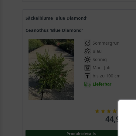
Säckelblume 'Blue Diamond'
Ceanothus 'Blue Diamond'
Sommergrün
Blau
Sonnig
Mai - Juli
bis zu 100 cm
Lieferbar
(
5
)
44,90 € 
Produktdetails