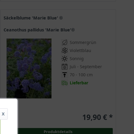
Säckelblume 'Marie Blue' ®
Ceanothus pallidus 'Marie Blue'®
Sommergrün
Violettblau
Sonnig
Juli - September
70 - 100 cm
Lieferbar
X
19,90 € *
Produktdetails