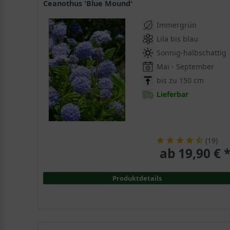
Ceanothus 'Blue Mound'
Immergrün
Lila bis blau
Sonnig-halbschattig
Mai - September
bis zu 150 cm
Lieferbar
(
19
)
ab 19,90 € 
Produktdetails