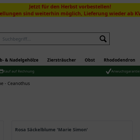
Jetzt für den Herbst vorbestellen!
ellungen sind weiterhin möglich, Lieferung wieder ab K
Suchen
b- & Nadelgehölze
Ziersträucher
Obst
Rhododendron
Kauf auf Rechnung
Anwuchsgarantie
e - Ceanothus
Rosa Säckelblume 'Marie Simon'