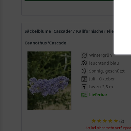
Säckelblume 'Cascade' / Kalifornischer Flieder
Ceanothus 'Cascade'
Wintergrün
leuchtend blau
Sonnig, geschützt
Juli - Oktober
bis zu 2,5 m
Lieferbar
(
2
)
Artikel nicht mehr verfügba