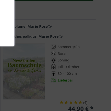
Säckelblume 'Marie Rose'®
Ceanothus pallidus 'Marie Rose'®
Sommergrün
Rosa
Sonnig
Juli - Oktober
80 - 100 cm
Lieferbar
(
4
)
44,90 € *