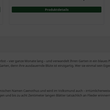
Produktdetails
bst – vier ganze Monate lang – und verwandelt Ihren Garten in ein blaues P
en, denn ihre ausdauernde Blüte ist einzigartig. Wer sie einmal sein Eigen 
nischen Namen Caenothus und wird im Volksmund auch – irrtümlicherweise –
 und bis zu acht Zentimeter langen Blätter tatsächlich an Flieder erinnern
nen oder blauen Blüten klein, doch die Dolden, die in großen Rispen sitzen
ch!