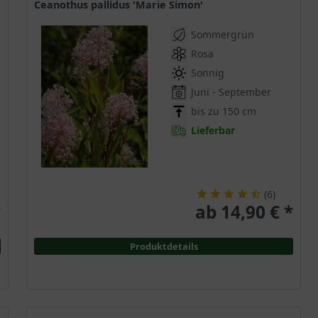
Ceanothus pallidus 'Marie Simon'
Sommergrün
Rosa
Sonnig
Juni - September
bis zu 150 cm
Lieferbar
(
6
)
*
ab 14,90 € *
Produktdetails