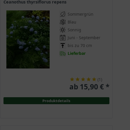
Ceanothus thyrsiflorus repens
Sommergrün
Blau
Sonnig
Juni - September
bis zu 70 cm
Lieferbar
(
1
)
ab 15,90 € *
Produktdetails