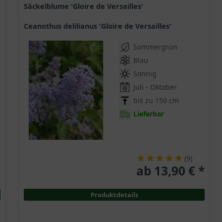
Säckelblume 'Gloire de Versailles'
Ceanothus delilianus 'Gloire de Versailles'
Sommergrün
Blau
Sonnig
Juli - Oktober
bis zu 150 cm
Lieferbar
(
9
)
*
ab 13,90 € *
Produktdetails