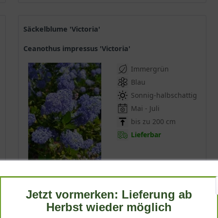
Säckelblume 'Victoria'
Ceanothus impressus 'Victoria'
Immergrün
Blau
Sonnig-halbschattig
Mai - Juli
bis zu 200 cm
Lieferbar
(
1
)
*
ab 9,90 € *
Jetzt vormerken: Lieferung ab
Herbst wieder möglich
Produktdetails