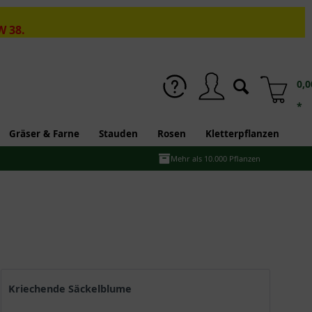
W 38.
0,0
*
Gräser & Farne
Stauden
Rosen
Kletterpflanzen
Mehr als 10.000 Pflanzen
Kriechende Säckelblume