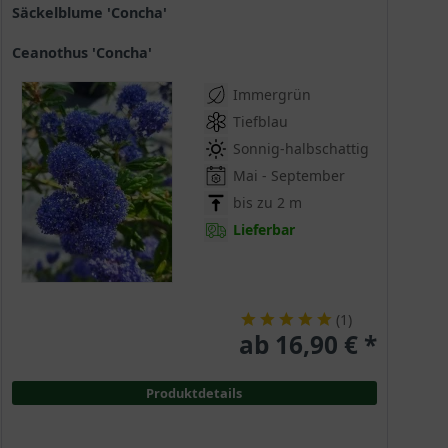
Säckelblume 'Concha'
Ceanothus 'Concha'
Immergrün
Tiefblau
Sonnig-halbschattig
Mai - September
bis zu 2 m
Lieferbar
(
1
)
ab 16,90 € *
Produktdetails