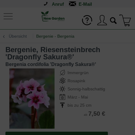
Anruf
Übersicht
Bergenie - Bergenia
Bergenie, Riesensteinbrech
'Dragonfly Sakura®'
Bergenia cordifolia 'Dragonfly Sakura®'
Immergrün
Rosapink
Sonnig-halbschattig
März - Mai
bis zu 25 cm
7,50 €
ab