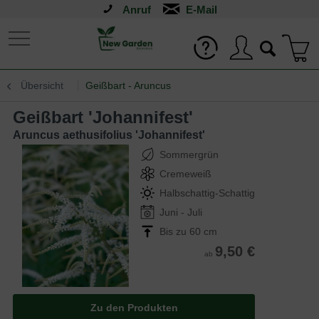
Anruf
Übersicht
Geißbart - Aruncus
Geißbart 'Johannifest'
Aruncus aethusifolius 'Johannifest'
Sommergrün
Cremeweiß
Halbschattig-Schattig
Juni - Juli
Bis zu 60 cm
9,50 €
ab
Zu den Produkten