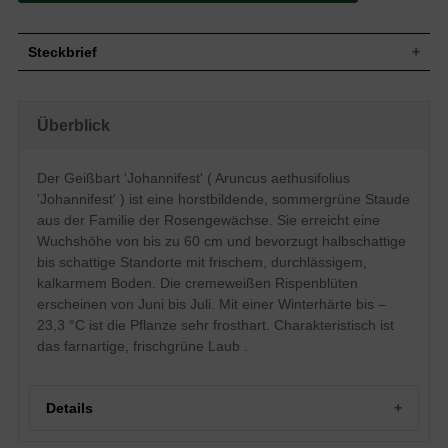
Steckbrief
Wuchs
Straff aufrecht/horstbildend
Wuchshöhe
Bis zu 60 cm
Überblick
Blatt
Sommergrün, grüne Blattfarbe, farnartig
Frucht
-
Der Geißbart 'Johannifest' ( Aruncus aethusifolius
Einfache, cremeweiße rispenartige
Blüte
'Johannifest' ) ist eine horstbildende, sommergrüne Staude
Blütenstände
aus der Familie der Rosengewächse. Sie erreicht eine
Blütezeit
Juni - Juli
Wuchshöhe von bis zu 60 cm und bevorzugt halbschattige
Wurzeln
-
bis schattige Standorte mit frischem, durchlässigem,
Boden
Frisch, durchlässig, kalkarm
kalkarmem Boden. Die cremeweißen Rispenblüten
Standort
Halbschattig-Schattig
erscheinen von Juni bis Juli. Mit einer Winterhärte bis –
Pflanzen pro
6 bis 9
23,3 °C ist die Pflanze sehr frosthart. Charakteristisch ist
m²
das farnartige, frischgrüne Laub .
Der Aruncus aethusifolius 'Johannifest'
(Geißbart) bezeichnet den frischen Boden
auf halbschattigen bis schattigen
Standorten wie Freiflächen und
Details
Gehölzrändern als ihr bevorzugtes
Zuhause. Die cremeweißen Blüten wiegen
sich im Wind, während das frischgrüne