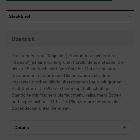
Steckbrief
Staude, kissenartig, horstbildend, bis zu 25
Wuchs
cm hoch
Überblick
Wuchshöhe
bis zu 25 cm
Wintergrün, silbrigüberzogene Blattfarbe mit
Blatt
grünen Blatträndern, lanzettlich
Das Lungenkraut 'Majeste' ( Pulmonaria saccharata
Einfache, rosafarbende später blaue
'Majeste') ist eine wintergrüne, horstbildende Staude, die
Blüte
Blütenstände, traubenartig, trichterförmig,
bis zu 25 cm hoch wird. Von April bis Mai erscheinen
kelchförmig
rosafarbene, später blaue Blütenstände über dem
Blütezeit
April - Mai
charakteristischen silbrig überzogenen Laub mit grünen
Wurzeln
Horstbildend
Blatträndern. Die Pflanze bevorzugt halbschattige
Frisch bis feucht, normal durchlässig,
Boden
Standorte mit frischem bis feuchtem, kalkarmem Boden
kalkarm
und eignet sich mit 11 bis 15 Pflanzen pro m² ideal als
Standort
Halbschattig
Bodendecker unter Gehölzen.
Pflanzen
11 bis 15
pro m²
Details