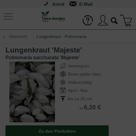
Anruf
Übersicht
Lungenkraut - Pulmonaria
Lungenkraut 'Majeste'
Pulmonaria saccharata 'Majeste'
Immergrün
Rosa später blau
Halbschattig
April - Mai
bis zu 25 cm
6,20 €
ab
Zu den Produkten