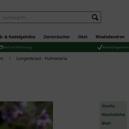
b- & Nadelgehölze
Ziersträucher
Obst
Rhododendron
Kauf auf Rechnung
Anwuchsgarantie
en
Lungenkraut - Pulmonaria
Wuchs
Wuchshöhe
Blatt