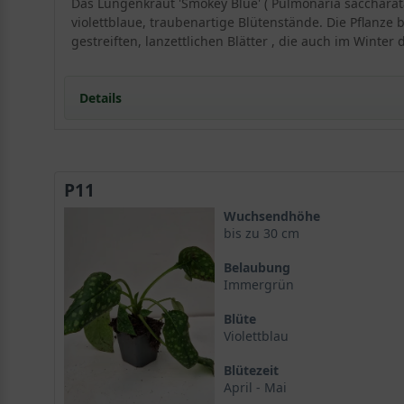
Das Lungenkraut 'Smokey Blue' ( Pulmonaria saccharata 
violettblaue, traubenartige Blütenstände. Die Pflanze 
gestreiften, lanzettlichen Blätter , die auch im Winter 
Details
Portrait des Lungenkrauts 'Smokey Blue'
Wuchs und Herkunft von Pulmonaria saccharata 'Sm
P11
Blüten und Blütezeit
Standort und Boden
Wuchsendhöhe
Licht und Schatten für Pulmonaria saccharata 'Smok
bis zu 30 cm
Bodenbeschaffenheit
Belaubung
Blüte und Blattwerk von 'Smokey Blue'
Immergrün
Farbenspiel der Blüten
Blüte
Die silbrig gestreiften Blätter des Lungenkrauts
Violettblau
Verwendung im Garten
Waldrand und Schattenbeete mit Pulmonaria saccha
Blütezeit
Bodendecker und Unterpflanzung
April - Mai