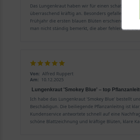
Das Lungenkraut haben wir für einen schattigeren B
Pulmonaria saccharata
Wuchs und Herkunft von
'Smok
überraschend kräftig an. Besonders gefallen mir die
Frühjahr die ersten blauen Blüten erschienen sind, w
Die Staude bildet einen dichten, kissenartigen Horst
man nicht ständig bemerkt, die aber fehlen würde, 
Wäldern Südeuropas prägt ihre Ansprüche an Standort 
für flächige Pflanzungen eignet. Mit einem Platzbedarf
Blüten und Blütezeit
Die Blütezeit des Lungenkrauts 'Smokey Blue' erstreckt
dem Laub. Die Knospen sind zunächst rosarot, entfalte
Von:
Alfred Ruppert
besonderen Reiz.
Am:
10.12.2025
Lungenkraut 'Smokey Blue' – top Pflanzanlei
Standort und Boden
Ich habe das Lungenkraut 'Smokey Blue' bestellt un
Für ein optimales Wachstum benötigt das Lungenkraut 
Beschädigun. Die beiliegende Pflanzanleitng ist k
Bodenbeschaffenheit sind entscheidend für die Gesund
Kundenservice antwortete schnell auf eine Nachfra
schöne Blattzeichnung und kräftige Blüten, klare 
Pulmonaria saccharata
Licht und Schatten für
'Smokey