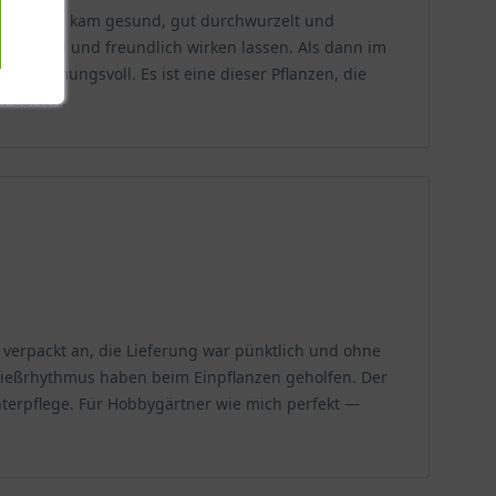
wertun. Es kam gesund, gut durchwurzelt und
ezeit hell und freundlich wirken lassen. Als dann im
hr stimmungsvoll. Es ist eine dieser Pflanzen, die
Zentimetern. Ihre Herkunft aus den kalkarmen, humosen
m Garten.
sam durch kurze Rhizome aus, sodass sie sich ideal
ener Teppich erzielen.
 trichterförmigen Blüten in traubenartigen Rispen über
von Rosa zu Blau verleiht der Pflanze einen
 verpackt an, die Lieferung war pünktlich und ohne
wohl die Lichtverhältnisse als auch die
 Gießrhythmus haben beim Einpflanzen geholfen. Der
terpflege. Für Hobbygärtner wie mich perfekt —