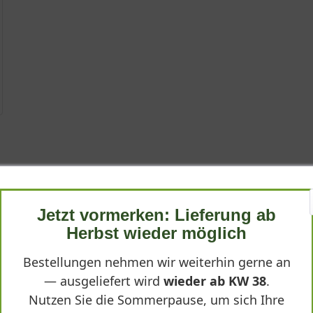
Blue'
'Smokey Blue') ist eine bezaubernde, frühlingsblühende Staude, di
ch bereichert. Diese Sorte überzeugt nicht nur durch ihre Farben
 saccharata 'Smokey Blue'"
Jetzt vormerken: Lieferung ab
Herbst wieder möglich
Bestellungen nehmen wir weiterhin gerne an
 saccharata
'Smokey Blue' – zählt zu den beliebtesten Frühlingsblüh
— ausgeliefert wird
wieder ab KW 38
.
der Blütezeit reizvolle Akzente. Die Pflanze stammt ursprünglich 
Nutzen Sie die Sommerpause, um sich Ihre