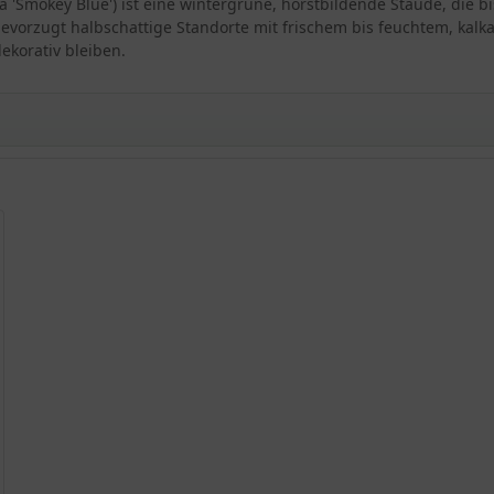
'Smokey Blue') ist eine wintergrüne, horstbildende Staude, die bis
bevorzugt halbschattige Standorte mit frischem bis feuchtem, kalk
dekorativ bleiben.
okey Blue'
ey Blue'
rata 'Smokey Blue'