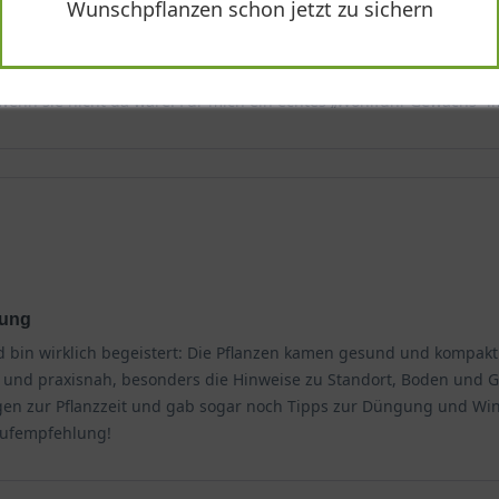
Wunschpflanzen schon jetzt zu sichern
ereich unter Gehölzen gepflanzt, wo sich viele Pflanzen eher sch
ey Blue'
 silbrig gemusterten Blätter, die das Beet auch außerhalb der Blüt
ar das wie ein kleines, ruhiges Highlight — nichts Lautes, aber se
 aus grundständigen Blättern und erreicht eine Höhe von etwa 30 
wenn sie nicht da wäre. Für mich ein echtes „Wohlfühl-Gewächs“ i
und Boden. Die Pflanze wächst horstbildend und breitet sich lang
 von 11 bis 15 Pflanzen pro Quadratmeter lässt sich ein geschloss
 sich von April bis Mai. In dieser Zeit erscheinen die zahlreichen,
n sich dann zu einem leuchtenden Violettblau. Dieser Farbwechsel 
tung
d bin wirklich begeistert: Die Pflanzen kamen gesund und kompakt
einen Platz, der seinen natürlichen Lebensraum nachempfindet. So
lar und praxisnah, besonders die Hinweise zu Standort, Boden und
heit der Pflanze.
gen zur Pflanzzeit und gab sogar noch Tipps zur Düngung und Win
Kaufempfehlung!
 Blue'