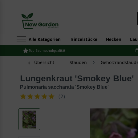
Alle Kategorien
Einzelstücke
Hecken
Lau
Top Baumschulqualität
Übersicht
Stauden
Gehölzrandstaud
Lungenkraut 'Smokey Blue'
Pulmonaria saccharata 'Smokey Blue'
(
2
)