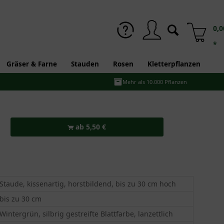
0,0
*
Gräser & Farne
Stauden
Rosen
Kletterpflanzen
Mehr als 10.000 Pflanzen
ab 5,50 €
Staude, kissenartig, horstbildend, bis zu 30 cm hoch
bis zu 30 cm
Wintergrün, silbrig gestreifte Blattfarbe, lanzettlich