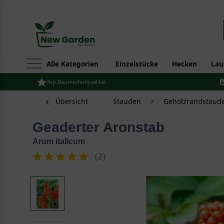
Alle Kategorien
Einzelstücke
Hecken
Lau
Top Baumschulqualität
Übersicht
Stauden
Gehölzrandstaud
Geaderter Aronstab
Arum italicum
(
2
)