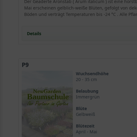
Der Geaderte Aronstab ( Arum italicum ) ist eine hor
Mai erscheinen gelblich-weiße Blüten, gefolgt von dek
Böden und verträgt Temperaturen bis -24 °C . Alle Pfla
Details
Portrait des Geaderten Aronstabs
Herkunft und Wuchsform
P9
Ein überraschendes Vegetationsjahr
Standort und Boden
Wuchsendhöhe
Der ideale Standort für Arum italicum
20 - 35 cm
Bodenansprüche
Belaubung
Blüte und Blattwerk des Aronstabs
Immergrün
Die unauffälligen Blüten
Blüte
Das marmorierte Blattwerk
Gelbweiß
Verwendung im Garten
Wertvoller Wintergast im Schattenbeet
Blütezeit
Arum italicum als Blattschmuckstaude
April - Mai