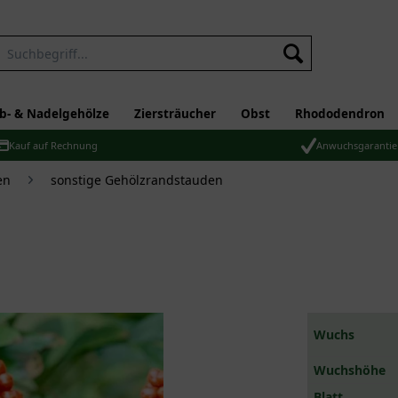
b- & Nadelgehölze
Ziersträucher
Obst
Rhododendron
Kauf auf Rechnung
Anwuchsgarantie
en
sonstige Gehölzrandstauden
Wuchs
Wuchshöhe
Blatt