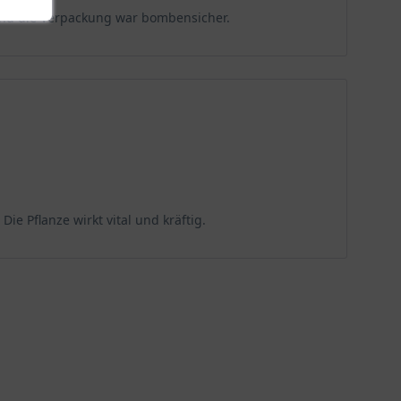
 und die Verpackung war bombensicher.
 lichtarme Bedingungen unter Gehölzen angepasst. Im
ringen. Mit einer Höhe von 20 bis 35 Zentimetern
 Silhouette bilden. Pro Quadratmeter können etwa zehn
Unterpflanzung von Gehölzen oder für den Vordergrund
ie Pflanze wirkt vital und kräftig.
r treiben bereits im Herbst aus und bleiben den
s Grün und Struktur bieten. Im Frühjahr, von April bis
oft etwas zurück, um dann im Spätsommer mit einem
in den Herbst hinein schmücken. Diese roten