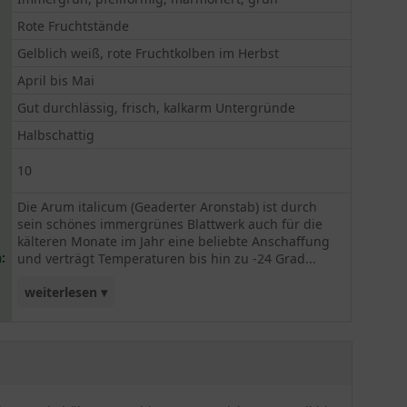
Rote Fruchtstände
Gelblich weiß, rote Fruchtkolben im Herbst
April bis Mai
Gut durchlässig, frisch, kalkarm Untergründe
Halbschattig
10
Die Arum italicum (Geaderter Aronstab) ist durch
sein schönes immergrünes Blattwerk auch für die
kälteren Monate im Jahr eine beliebte Anschaffung
:
und verträgt Temperaturen bis hin zu -24 Grad...
weiterlesen ▾
Celsius. Im Frühjahr blühen hübsche
gelblichweiße Blüten, die durch rote Fruchtkolben
ergänzt werden. Eine tolle Farbpracht, die in
jedem Garten gut zur Geltung kommen und
zudem durch Pflegeleichtigkeit glänzen. Der