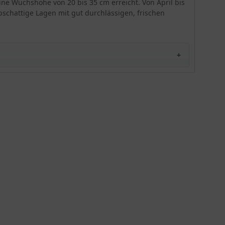
ne Wuchshöhe von 20 bis 35 cm erreicht. Von April bis
Aronstab ist nicht zum Verzehr geeignet.
bschattige Lagen mit gut durchlässigen, frischen