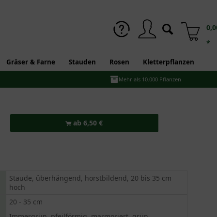
0,0
*
Gräser & Farne
Stauden
Rosen
Kletterpflanzen
Mehr als 10.000 Pflanzen
ab 6,50 €
Staude, überhängend, horstbildend, 20 bis 35 cm
hoch
20 - 35 cm
Immergrün, pfeilförmig, marmoriert, grün