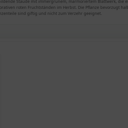
stbildende Staude mit immergrünem, marmoriertem Blattwerk, die ei
orativen roten Fruchtständen im Herbst. Die Pflanze bevorzugt hal
nzenteile sind giftig und nicht zum Verzehr geeignet.