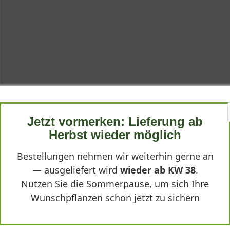
Jetzt vormerken: Lieferung ab
eine faszinierende Staude, die mit einem ungewöhnlichen Lebensz
Herbst wieder möglich
allem in der kargen Jahreszeit, da ihr schönes, immergrünes Lau
rstbildenden Wuchs fügt sie sich perfekt in halbschattige Bereich
Bestellungen nehmen wir weiterhin gerne an
uverlässigen Wahl für anspruchsvolle Gartenbereiche.
— ausgeliefert wird
wieder ab KW 38
.
Nutzen Sie die Sommerpause, um sich Ihre
Wunschpflanzen schon jetzt zu sichern
 und Überraschungen. Während viele Stauden im Herbst einziehen, 
r mit ihrem antizyklischen Rhythmus fasziniert und wertvolle Strukt