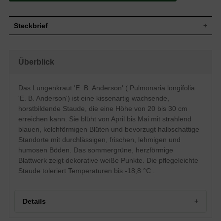
Steckbrief
Staude, kissenartig, horstbildend, 20 bis
Wuchs
30 cm hoch
Überblick
Wuchshöhe
20 - 30 cm
Sommergrün, herzförmig, grün mit
Blatt
weißen Punkten
Das Lungenkraut 'E. B. Anderson' ( Pulmonaria longifolia
Frucht
Glatte Nüsschen
'E. B. Anderson') ist eine kissenartig wachsende,
Blüte
Strahlend blau, kelchförmig, traubenartig
horstbildende Staude, die eine Höhe von 20 bis 30 cm
Blütezeit
April bis Mai
erreichen kann. Sie blüht von April bis Mai mit strahlend
blauen, kelchförmigen Blüten und bevorzugt halbschattige
Durchlässige, frische, lehmige, humose
Boden
Untergründe
Standorte mit durchlässigen, frischen, lehmigen und
Standort
Halbschattig
humosen Böden. Das sommergrüne, herzförmige
Pflanzen pro
Blattwerk zeigt dekorative weiße Punkte. Die pflegeleichte
11
m²
Staude toleriert Temperaturen bis -18,8 °C .
Die Pulmonaria longifolia (Lungenkraut)
bezaubert mit seiner schönen strahlend
blauen Blüte, die bereits im April aus den
kleinen rosa Knospen aufsteigt und
Details
besonders in Kombination mit dem
herzförmigen Blattwerk in Szene gesetzt