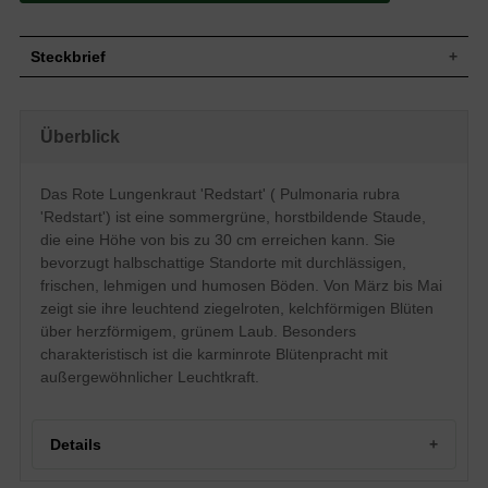
Steckbrief
Staude, kissenartig, horstbildend, bis zu
Wuchs
30 cm hoch
Überblick
Wuchshöhe
bis zu 30 cm
Blatt
Sommergrün, herzförmig, grün
Das Rote Lungenkraut 'Redstart' ( Pulmonaria rubra
Frucht
Nüsschen
'Redstart') ist eine sommergrüne, horstbildende Staude,
Blüte
Ziegelrot, kelchförmig, traubenartig
die eine Höhe von bis zu 30 cm erreichen kann. Sie
Blütezeit
März bis Mai
bevorzugt halbschattige Standorte mit durchlässigen,
Durchlässige, frische, lehmige, humose
Boden
frischen, lehmigen und humosen Böden. Von März bis Mai
Untergründe
zeigt sie ihre leuchtend ziegelroten, kelchförmigen Blüten
Standort
Halbschattig
über herzförmigem, grünem Laub. Besonders
Pflanzen pro
11
m²
charakteristisch ist die karminrote Blütenpracht mit
Die Pulmonaria rubra 'Redstart' (Rotes
außergewöhnlicher Leuchtkraft.
Lungenkraut) kann mit der besonders
attraktiven leuchtkraft ihrer Blüte
überzeugen. Die üppige Pracht der
karminroten Blüte leutet den Frühling ein
Details
und bringt einen hübschen Farbtupfer in
den eigenen Garten. Von März bis Mai