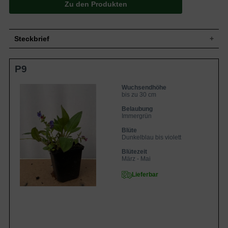
Zu den Produkten
Steckbrief
Gehölzrandstaude, kissenartig,
Wuchs
P9
horstbildend, bis 30 cm hoch
Wuchshöhe
bis zu 30 cm
Wuchsendhöhe
Blatt
Immergrün, lanzettlich, dunkelgrün
bis zu 30 cm
Frucht
Nüsschen, nicht zum Verzehr geeignet
Belaubung
Kräftig dunkelblau bis violett, einfach,
Immergrün
Blüte
traubenartig, trichter- / kelchförmig,
zierend, reichblühend
Blüte
Dunkelblau bis violett
Blütezeit
März bis Mai
Blütezeit
Wurzeln
Horstig
März - Mai
Normal durchlässig, kalkarm, feucht bis
Boden
frisch
Lieferbar
Standort
Halbschattig
Pflanzen pro
13
m²
Die Pulmonaria dacica 'Blue Ensign'
(Schmalblättriges Garten-Lungenkraut) ist