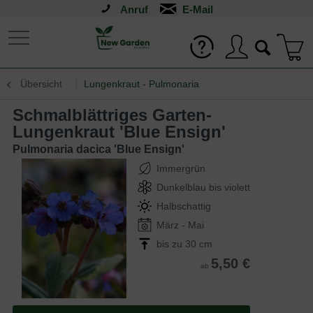
Anruf
Übersicht
Lungenkraut - Pulmonaria
Schmalblättriges Garten-
Lungenkraut 'Blue Ensign'
Pulmonaria dacica 'Blue Ensign'
Immergrün
Dunkelblau bis violett
Halbschattig
März - Mai
bis zu 30 cm
5,50 €
ab