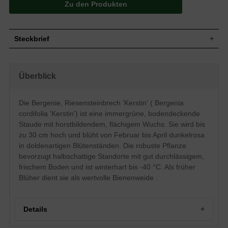
Zu den Produkten
Steckbrief
Flächig bis niederliegend, bodendeckend,
Wuchs
horstbildend
Überblick
Wuchshöhe
bis zu 30 cm
Blatt
Immergrün, eiförmig, grün
Die Bergenie, Riesensteinbrech 'Kerstin' ( Bergenia
Dunkelrosa, einfache Einzelblüte,
Blüte
doldenartiger Blütenstand, glockenförmige
cordifolia 'Kerstin') ist eine immergrüne, bodendeckende
/ auch ausgebreitete Blütenform
Staude mit horstbildendem, flächigem Wuchs. Sie wird bis
Blütezeit
Februar bis April
zu 30 cm hoch und blüht von Februar bis April dunkelrosa
Boden
Gut durchlässig, frisch, neutral
in doldenartigen Blütenständen. Die robuste Pflanze
Standort
Halbschattig
bevorzugt halbschattige Standorte mit gut durchlässigem,
Pflanzen pro
frischem Boden und ist winterhart bis -40 °C. Als früher
8
m²
Blüher dient sie als wertvolle Bienenweide .
Die Bergenia cordifolia 'Kerstin' (Bergenie,
Riesensteinbrech) Bergenie ist eine
bodendeckende, immergrüne Pflanze,
deren Blüten sich von Februar bis April in
Details
einem spritzigen Rosa zeigen. So zaubert
die Bergenie 'Kerstin' schon früh einen