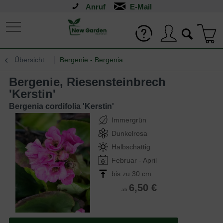
Anruf
Übersicht
Bergenie - Bergenia
Bergenie, Riesensteinbrech
'Kerstin'
Bergenia cordifolia 'Kerstin'
Immergrün
Dunkelrosa
Halbschattig
Februar - April
bis zu 30 cm
6,50 €
ab