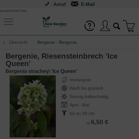
Anruf
AUSGEZEICHNET.ORG
Übersicht
Bergenie - Bergenia
Bergenie, Riesensteinbrech 'Ice
Queen'
Bergenia stracheyi 'Ice Queen'
Immergrün
Weiß bis grünlich
Sonnig-halbschattig
April - Mai
bis zu 30 cm
6,50 €
ab