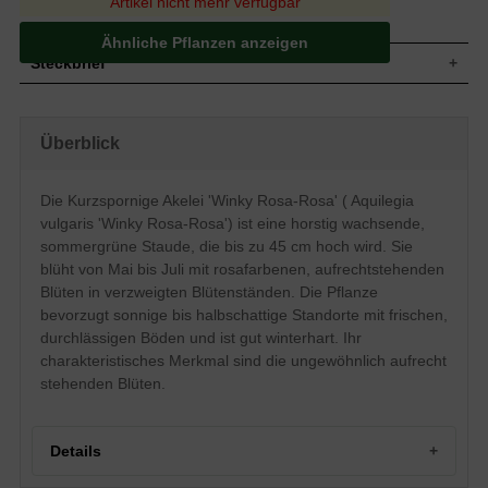
Artikel nicht mehr verfügbar
Ähnliche Pflanzen anzeigen
Steckbrief
Staude, aufrecht, horstbildend, oft
Wuchs
Selbstaussaat, bis zu 45 cm hoch
Überblick
Wuchshöhe
bis zu 45 cm
Sommergrün, drei- oder mehrteilig,
Blatt
blaugrün
Die Kurzspornige Akelei 'Winky Rosa-Rosa' ( Aquilegia
Frucht
Balgfrucht
vulgaris 'Winky Rosa-Rosa') ist eine horstig wachsende,
Rosa, einfach, in verzweigten
sommergrüne Staude, die bis zu 45 cm hoch wird. Sie
Blüte
Blütenständen, aufrechtstehende Blüten
blüht von Mai bis Juli mit rosafarbenen, aufrechtstehenden
Blütezeit
Mai bis Juli
Blüten in verzweigten Blütenständen. Die Pflanze
Wurzeln
Leicht verholzte Rhizome
bevorzugt sonnige bis halbschattige Standorte mit frischen,
Frische, normal durchlässige und neutrale
durchlässigen Böden und ist gut winterhart. Ihr
Boden
Untergründe
charakteristisches Merkmal sind die ungewöhnlich aufrecht
Standort
Sonnig bis halbschattig
stehenden Blüten.
Pflanzen pro
11
m²
Die Aquilegia vulgaris 'Winky Rosa-Rosa'
Details
(Kurzspornige Akelei 'Winky Rosa-Rosa')
setzt durch ihre rosafarbenen,