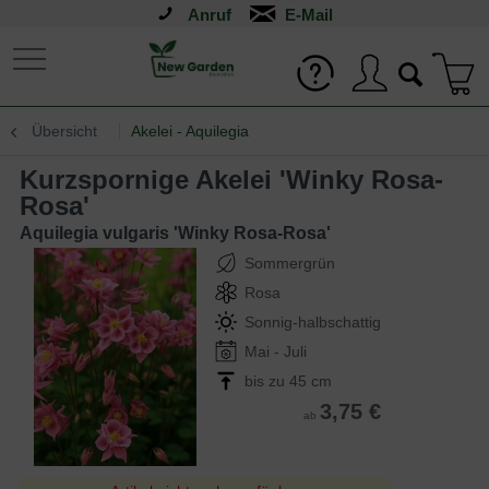
Anruf
Übersicht
Akelei - Aquilegia
Kurzspornige Akelei 'Winky Rosa-
Rosa'
Aquilegia vulgaris 'Winky Rosa-Rosa'
Sommergrün
Rosa
Sonnig-halbschattig
Mai - Juli
bis zu 45 cm
3,75 €
ab