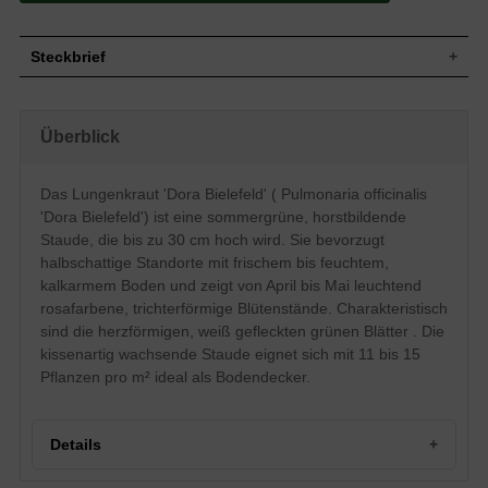
Steckbrief
Staude, kissenartig, horstbildend, bis zu 30
Wuchs
cm hoch
Überblick
Wuchshöhe
bis zu 30 cm
Sommergrün, grüne Blattfarbe, weiß
Blatt
gefleckt, herzförmig
Das Lungenkraut 'Dora Bielefeld' ( Pulmonaria officinalis
Einfache, leuchtend rosafarbende
'Dora Bielefeld') ist eine sommergrüne, horstbildende
Blüte
Blütenstände, traubenartig, trichterförmig,
Staude, die bis zu 30 cm hoch wird. Sie bevorzugt
kelchförmig
halbschattige Standorte mit frischem bis feuchtem,
Blütezeit
April - Mai
kalkarmem Boden und zeigt von April bis Mai leuchtend
Wurzeln
Horstbildend
rosafarbene, trichterförmige Blütenstände. Charakteristisch
Frisch bis feucht, normal durchlässig,
Boden
sind die herzförmigen, weiß gefleckten grünen Blätter . Die
kalkarm
kissenartig wachsende Staude eignet sich mit 11 bis 15
Standort
Halbschattig
Pflanzen pro m² ideal als Bodendecker.
Pflanzen
11 bis 15
pro m²
Details