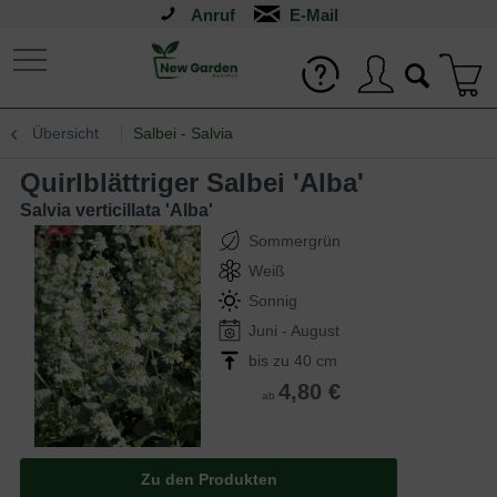
Anruf
Übersicht
Salbei - Salvia
Quirlblättriger Salbei 'Alba'
Salvia verticillata 'Alba'
Sommergrün
Weiß
Sonnig
Juni - August
bis zu 40 cm
4,80 €
ab
Zu den Produkten