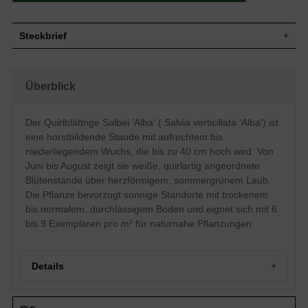
Steckbrief
Staude, aufrecht, niederliegend,
Wuchs
horstbildend, bis zu 40 cm hoch
Überblick
Wuchshöhe
bis zu 40 cm
Blatt
Sommergrün, grüne Blattfarbe, herzförmig
Der Quirlblättrige Salbei 'Alba' ( Salvia verticillata 'Alba') ist
Einfache, weiße Blütenstände, quirlartig,
Blüte
etagenartig, lippenartig
eine horstbildende Staude mit aufrechtem bis
Blütezeit
Juni - August
niederliegendem Wuchs, die bis zu 40 cm hoch wird. Von
Wurzeln
Horstbildend
Juni bis August zeigt sie weiße, quirlartig angeordnete
Blütenstände über herzförmigem, sommergrünem Laub.
Boden
Trocken, normal durchlässig, neutral
Die Pflanze bevorzugt sonnige Standorte mit trockenem
Standort
Sonnig
bis normalem, durchlässigem Boden und eignet sich mit 6
Pflanzen
6 bis 9
pro m²
bis 9 Exemplaren pro m² für naturnahe Pflanzungen.
Details
Portrait des Quirlblättrigen Salbei 'Alba'