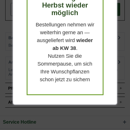
Herbst wieder
einen tollen Blickfang.
-
+
In den
Warenkorb
möglich
Bestellungen nehmen wir
weiterhin gerne an —
Bewertungen
3
ausgeliefert wird
wieder
Bewertungen lesen, schreiben und diskutieren...
mehr
ab KW 38
.
Nutzen Sie die
Artikelfragen
1
Sommerpause, um sich
Lesen Sie von weiteren Kunden gestellte Fragen zu diesem
Ihre Wunschpflanzen
Artikel
mehr
schon jetzt zu sichern
Pflegehinweise
Alternative Pflanzen
Pflanz- und Pflegetipps Bergenia cordifolia
'Morgenröte' / Garten-Bergenie
Service Hotline
Sie suchen eine Alternative?
Mit ein paar kleinen Tipps und Tricks kann man