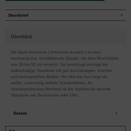
Steckbrief
Staude, buschig, horstbildend, 30 bis 50
Wuchs
cm hoch
Überblick
Wuchshöhe
30 - 50 cm
Sommergrün, drei- oder mehrteilig,
Blatt
zugespitzt, dunkelgrün
Die Bach-Anemone ( Anemone rivularis ) ist eine
Blüte
Weiß, unterseitig violett, schalenförmig
sommergrüne, horstbildende Staude, die eine Wuchshöhe
Blütezeit
Mai bis Juni
von 30 bis 50 cm erreicht. Sie bevorzugt sonnige bis
Wurzeln
Horstbildend
halbschattige Standorte mit gut durchlässigen, frischen
und humusreichen Böden. Von Mai bis Juni zeigt sie
Gut durchlässige, frische, humusreiche,
Boden
fruchtbare Untergründe
weiße, unterseitig violette Schalenblüten. Ihr
Standort
Sonnig bis halbschattig
charakteristisches Merkmal ist die Vorliebe für feuchte
Pflanzen pro
Standorte wie Bachränder oder Ufer.
6
m²
Die Aemone rivularis (Bach-Anemone)
trägt ihren Namen durch ihre Vorliebe für
Details
feuchte bis frische Standorte. Feuchte
Wiesen, am Ufer oder Bachrändern-hier
fühlt sich die Bach-Anemone besonders
Portrait der Bach-Anemone (Anemone rivularis)
wohl. Achtet man auf ausreichende