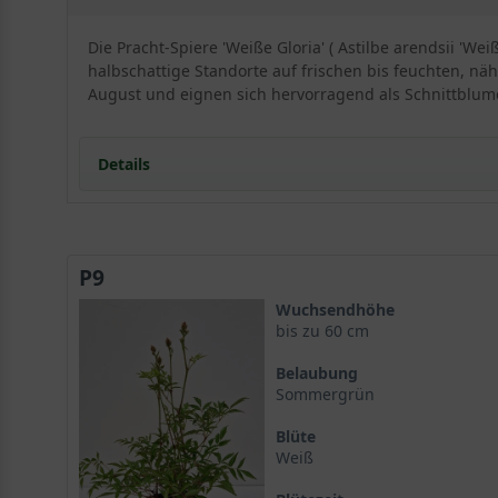
Die Pracht-Spiere 'Weiße Gloria' ( Astilbe arendsii 'We
halbschattige Standorte auf frischen bis feuchten, näh
August und eignen sich hervorragend als Schnittblum
Details
Portrait der Pracht-Spiere 'Weiße Gloria'
Wuchs und Herkunft von Astilbe arendsii 'Weiße Glor
P9
Botanische Merkmale
Standort und Boden
Wuchsendhöhe
Optimale Bedingungen für Astilbe arendsii 'Weiße Gl
bis zu 60 cm
Bodenverbesserung und Substrat
Belaubung
Blüte und Blattwerk der Pracht-Spiere 'Weiße Gloria
Sommergrün
Die weißen Rispen von Astilbe arendsii 'Weiße Glori
Blüte
Blattwerk und Herbstfärbung
Weiß
Verwendung im Garten
Astilbe arendsii 'Weiße Gloria' im Beet