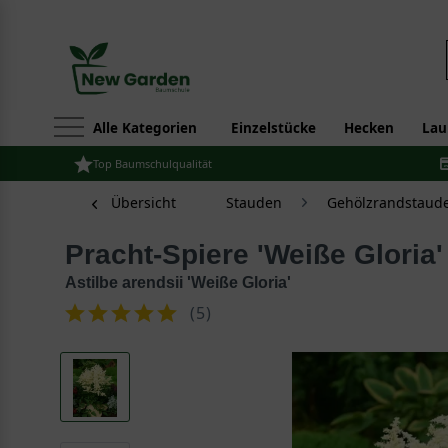
Alle Kategorien
Einzelstücke
Hecken
Lau
Top Baumschulqualität
Übersicht
Stauden
Gehölzrandstaud
Pracht-Spiere 'Weiße Gloria'
Astilbe arendsii 'Weiße Gloria'
(
5
)