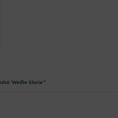
iße Gloria'
ndsii 'Weiße Gloria'"
e arendsii 'Weiße Gloria' bekannt, ist eine der begehrtesten Züchtu
albschattige Beete. Diese horstbildende Staude stammt ursprünglic
den erfahren Sie alles Wissenswerte über Wuchs, Standortansprü