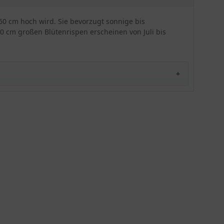
als Schnittpflanze sehr gut verwenden. An einem
halbschattigen Standort auf frischem bis
u 60 cm hoch wird. Sie bevorzugt sonnige bis
feuchtem und nährstoffreichen Boden ist die
10 cm großen Blütenrispen erscheinen von Juli bis
Prachtspiere ein pflegeleichter Begleiter. Im
Winter verträgt sie Minusgrade von bis zu -28
Grad Celsius.