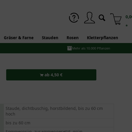
0,0
*
Gräser & Farne
Stauden
Rosen
Kletterpflanzen
Mehr als 10.000 Pflanzen
ab 4,50 €
Staude, dichtbuschig, horstbildend, bis zu 60 cm
hoch
bis zu 60 cm
Sommergrün, zusammengesetzt, grün