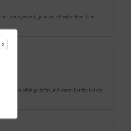
kompakt und gesund, genau wie beschrieben. Sehr
. Ihre aufrechten, verzweigten Stängel tragen im
 Ursprünglich stammt die Art aus Ostasien, wo sie in
pige Blüte und gute Winterhärte geschätzt werden.
X
 sind doppelt bis dreifach gefiedert und erinnern an
 als dichte, rispenförmige Blütenstände, die bis zu
erzen. Nach der Blüte entwickeln sich unscheinbare
ragender Qualität geliefert und waren bereits bei der
. Obwohl sie als pflegeleicht gilt, sind die
deihen.