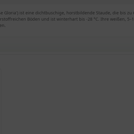
iße Gloria') ist eine dichtbuschige, horstbildende Staude, die bis z
rstoffreichen Böden und ist winterhart bis -28 °C. Ihre weißen, 5–
en.
ia'
oria'
'
a'