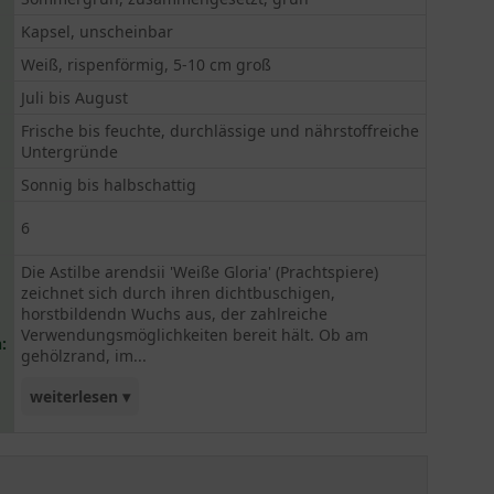
Kapsel, unscheinbar
Weiß, rispenförmig, 5-10 cm groß
Juli bis August
Frische bis feuchte, durchlässige und nährstoffreiche
Untergründe
Sonnig bis halbschattig
6
Die Astilbe arendsii 'Weiße Gloria' (Prachtspiere)
zeichnet sich durch ihren dichtbuschigen,
horstbildendn Wuchs aus, der zahlreiche
Verwendungsmöglichkeiten bereit hält. Ob am
:
gehölzrand, im...
weiterlesen ▾
Gehölz, im Beet oder auf der Freifläche. die
schöne weiße Blütenpracht der 'Weißen Gloria'
macht überall eine gute Figur und lässt sich auch