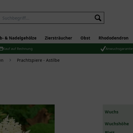
b- & Nadelgehölze
Ziersträucher
Obst
Rhododendron
Kauf auf Rechnung
Anwuchsgarantie
en
Prachtspiere - Astilbe
Wuchs
Wuchshöhe
Blatt