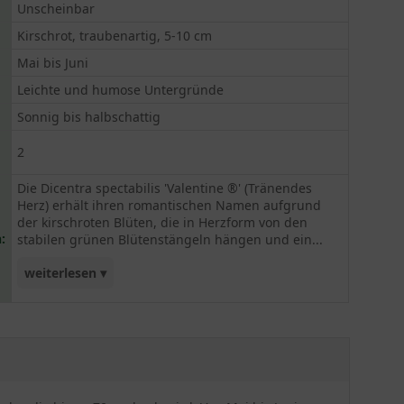
Unscheinbar
Kirschrot, traubenartig, 5-10 cm
Mai bis Juni
Leichte und humose Untergründe
Sonnig bis halbschattig
2
Die Dicentra spectabilis 'Valentine ®' (Tränendes
Herz) erhält ihren romantischen Namen aufgrund
der kirschroten Blüten, die in Herzform von den
:
stabilen grünen Blütenstängeln hängen und ein...
weiterlesen ▾
attraktives Bild liefern. Mit seiner Schönheit und
de Prise Romantik ist die Valentine eine echte
Bereicherung für jeden Blumengarten und sollte
mit 2 Pflanzen pro Quadratmeter vorhanden sein.
Empfohlen wird ein leichter und humoser Boden
an einem sonnigen bis halbschattigen Standort.