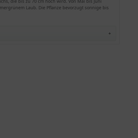
chs, die bis zu 70 cm hoch wird. Von Mai bis Juni
Im Herbst sollten die Stängel zurückgeschnitten
mmergrünem Laub. Die Pflanze bevorzugt sonnige bis
werden.