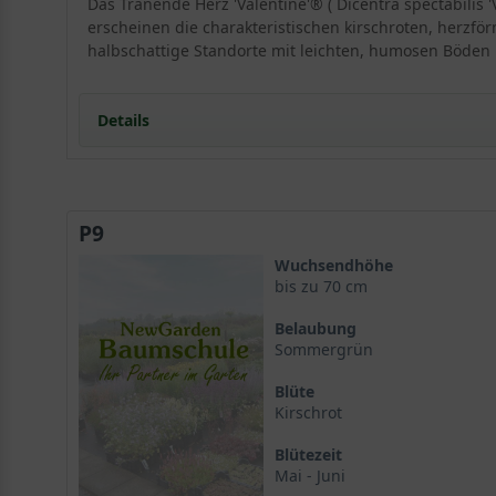
Das Tränende Herz 'Valentine'® ( Dicentra spectabilis
erscheinen die charakteristischen kirschroten, herzf
halbschattige Standorte mit leichten, humosen Böden 
Details
Portrait des Tränenden Herzens 'Valentine'
Dicentra spectabilis 'Valentine' im Überblick
P9
Wuchs und Habitus
Standort und Boden
Wuchsendhöhe
Die ideale Lage für das Tränende Herz 'Valentine'
bis zu 70 cm
Bodenansprüche und Vorbereitung
Belaubung
Blüte und Blattwerk von Dicentra spectabilis 'Valenti
Sommergrün
Kirschrote Herzblüten im Frühling
Blüte
Das besondere Laub der Sorte 'Valentine'
Kirschrot
Verwendung im Garten
Beetpflanzung und Gehölzrand
Blütezeit
Als Schnittblume für die Vase
Mai - Juni