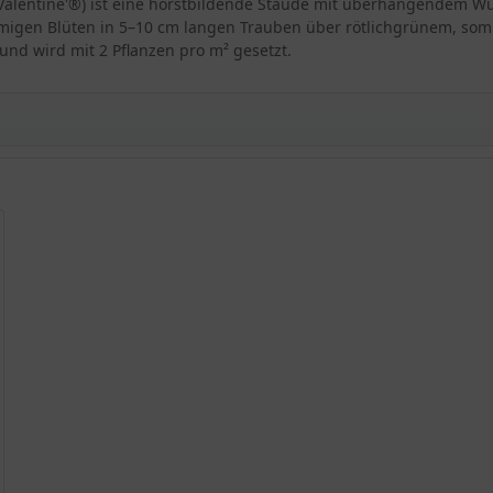
 'Valentine'®) ist eine horstbildende Staude mit überhängendem Wu
örmigen Blüten in 5–10 cm langen Trauben über rötlichgrünem, so
und wird mit 2 Pflanzen pro m² gesetzt.
ne'