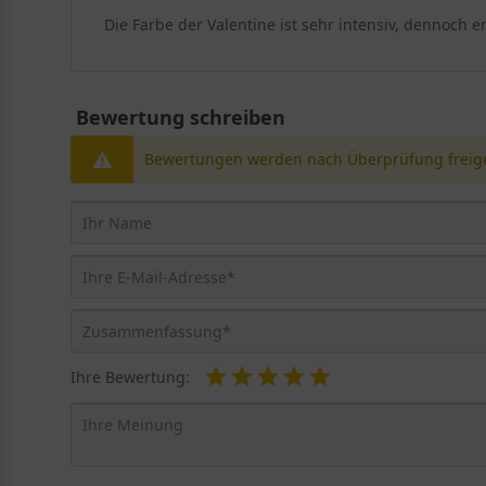
Die Farbe der Valentine ist sehr intensiv, dennoch em
Die ideale Lage für das Tränende Herz 'Valentine'
Das Tränende Herz gedeiht am besten in sonnigen bis 
ausreichend Licht für die Blütenbildung erhält, ohne u
Bewertung schreiben
kann ein windgeschützter Standort sinnvoll sein, dami
Bewertungen werden nach Überprüfung freige
solange die Grundbedingungen stimmen.
Bodenansprüche und Vorbereitung
Der Boden sollte locker, humos und frisch sein. Staun
verbessert werden, während sandige Böden mit Kompos
der Pflanzung empfiehlt es sich, das Pflanzloch gro
angegossen.
Ihre Bewertung:
Blüte und Blattwerk von Dicentra spectabilis 'Val
Die Blütezeit des Tränenden Herzens 'Valentine' erstre
charakteristischen herzförmigen Blüten, die an langen
Folgenden gehen wir auf die Details der Blüte und des