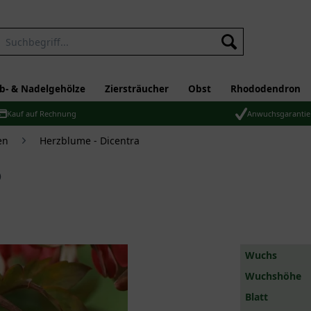
b- & Nadelgehölze
Ziersträucher
Obst
Rhododendron
Kauf auf Rechnung
Anwuchsgarantie
en
Herzblume - Dicentra
®
Wuchs
Wuchshöhe
Blatt