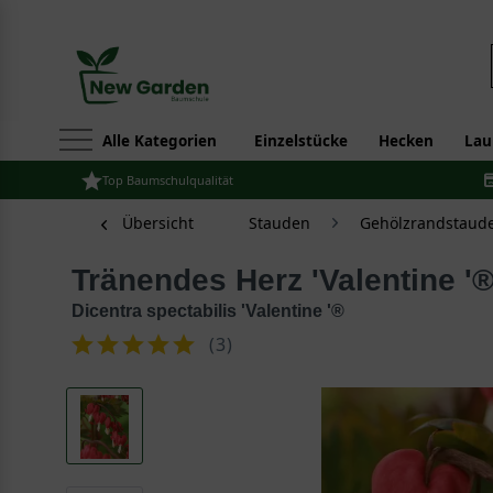
Alle Kategorien
Einzelstücke
Hecken
Lau
Top Baumschulqualität
Übersicht
Stauden
Gehölzrandstaud
Tränendes Herz 'Valentine '
Dicentra spectabilis 'Valentine '®
(
3
)