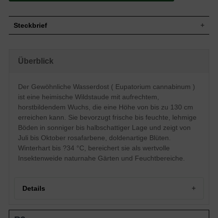
Steckbrief
Staude, aufrecht, horstbildend, bis zu 130
Wuchs
cm hoch
Überblick
Wuchshöhe
bis zu 130 cm
Blatt
Sommergrün, handförmig, grün
Der Gewöhnliche Wasserdost ( Eupatorium cannabinum )
Frucht
Achänen
ist eine heimische Wildstaude mit aufrechtem,
Blüte
Rosa, doldenartig
horstbildendem Wuchs, die eine Höhe von bis zu 130 cm
Blütezeit
Juli bis Oktober
erreichen kann. Sie bevorzugt frische bis feuchte, lehmige
Boden
Frische, feuchte, lehmige Untergründe
Böden in sonniger bis halbschattiger Lage und zeigt von
Standort
Sonnig bis halbschattig
Juli bis Oktober rosafarbene, doldenartige Blüten.
Pflanzen pro
1
Winterhart bis ?34 °C, bereichert sie als wertvolle
m²
Insektenweide naturnahe Gärten und Feuchtbereiche.
Die Eupatorium cannabinum (Wasserdost)
ist eine zierende Wildstaude, die sich auf
frischem bis feuchtem Boden sehr wohl
fühlt. Von Juli bis Oktober zeigt sie sich
Details
mit wunderschönen doldenartigen Blüten,
die in einem sanften Rosa-Ton
Eigenschaften
erscheinen. Ob in der Sonne oder im
Portrait des Gewöhnlichen Wasserdosts
Halbschatten- die Wasserdost ist sehr