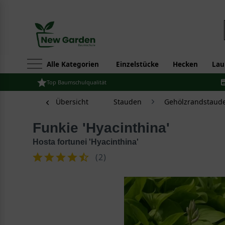
Alle Kategorien
Einzelstücke
Hecken
Lau
Top Baumschulqualität
Übersicht
Stauden
Gehölzrandstaud
Funkie 'Hyacinthina'
Hosta fortunei 'Hyacinthina'
(
2
)