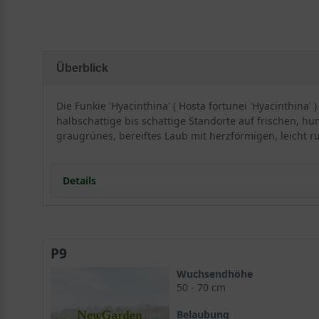
Überblick
Die Funkie 'Hyacinthina' ( Hosta fortunei 'Hyacinthina
halbschattige bis schattige Standorte auf frischen, hum
graugrünes, bereiftes Laub mit herzförmigen, leicht r
Details
Portrait der Funkie 'Hyacinthina'
Herkunft und Wuchs
P9
Habitus und Charakter
Standort und Boden
Wuchsendhöhe
Der ideale Standort für die Funkie
50 - 70 cm
Bodenansprüche der Hosta fortunei 'Hyacinthina'
Belaubung