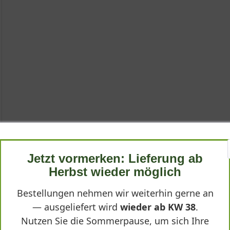
hina'
Jetzt vormerken: Lieferung ab
Herbst wieder möglich
Bestellungen nehmen wir weiterhin gerne an
cinthina' oder Hyazinthen-Funkie bekannt, ist eine faszinierende B
— ausgeliefert wird
wieder ab KW 38
.
ch ihr graugrünes, bereiftes Laub und die zarten, lilienartigen B
acinthina'"
Nutzen Sie die Sommerpause, um sich Ihre
m breit ausladenden, halbkugeligen Habitus ist sie eine imposant