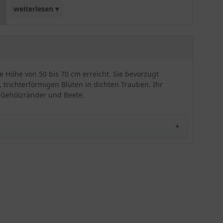
weiterlesen ▾
Blüten aus, die auf aufrechten Blütenstängeln
stehen und einen besonderen Charme
versprühen. In Verbindung mit dem dekorativen
graugrünen Blattwerk ist die Funkie 'Hyacinthina'
ein echter Hingucker. Insgesamt erweist sich
ne Höhe von 50 bis 70 cm erreicht. Sie bevorzugt
diese Sorte als anspruchslos, pflegeleicht und
, trichterförmigen Blüten in dichten Trauben. Ihr
winterhart. Die Funkie 'Hyacinthina' eignet sich
r Gehölzränder und Beete.
bestens für Gehölzränder, Beete oder Kübel. Auch
als Schnittpflanze in der Vase wirkt dieses
Schmuckstück besonders eindrucksvoll!