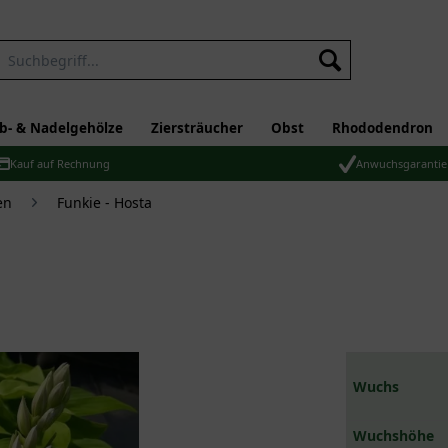
b- & Nadelgehölze
Ziersträucher
Obst
Rhododendron
Kauf auf Rechnung
Anwuchsgarantie
en
Funkie - Hosta
Wuchs
Wuchshöhe