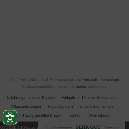
* Alle Preise inkl. gesetzl. Mehrwertsteuer zzgl.
Versandkosten
und ggf.
Nachnahmegebühren, wenn nicht anders beschrieben
Erfahrungen unserer Kunden
Frühjahr
Hilfe bei Reklamation
Pflanzanleitungen
Rabatt-System
Unsere Baumschule
FAQ - Häufig gestellte Fragen
Kontakt
Widerrufsrecht
AGB
Impressum
Datenschutz
SEHR GUT
USGEZEICHNET
.org
735 Bewertungen
Hinweise