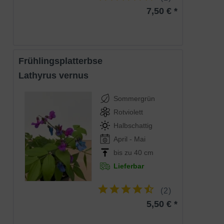
winterharte Staude ist eine
Liehaberstaude die nicht nur die Herzen
7,50 € *
von Pflanzen-freunden höher schlägen
lässt. Ihr zuhause findet sie an
halbschattigen bis schattigen Standorten
auf frischem Boden. Gerade im
Steingarten finden sie einen guten Platz,
um sich frei zu entfalten.
Frühlingsplatterbse
Lathyrus vernus
Sommergrün
Rotviolett
Halbschattig
April - Mai
bis zu 40 cm
Lieferbar
(
2
)
5,50 € *