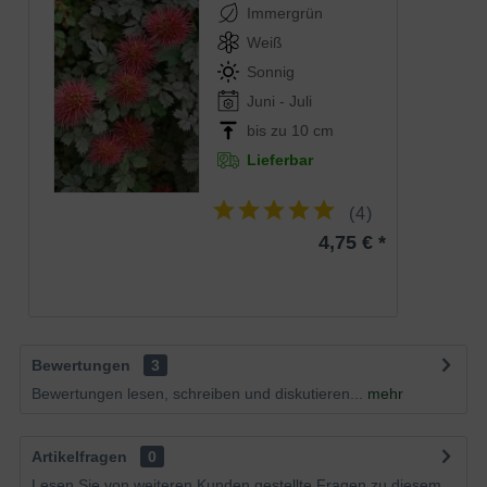
Immergrün
Weiß
Sonnig
Juni - Juli
bis zu 10 cm
Lieferbar
(
4
)
4,75 € *
Bewertungen
3
Bewertungen lesen, schreiben und diskutieren...
mehr
Artikelfragen
0
Lesen Sie von weiteren Kunden gestellte Fragen zu diesem