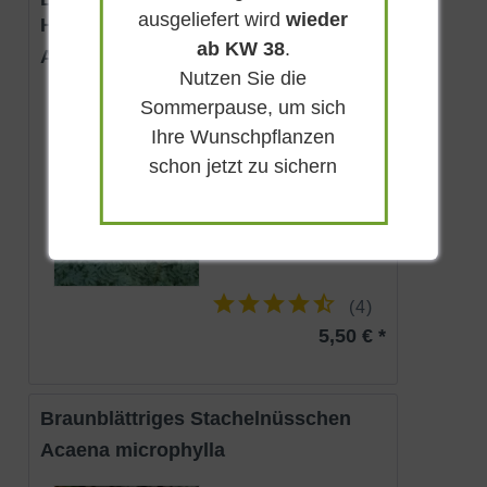
ausgeliefert wird
wieder
Haze'
ab KW 38
.
Acaena saccaticupula 'Blue Haze'
Nutzen Sie die
Immergrün
Sommerpause, um sich
Braun
Ihre Wunschpflanzen
Sonnig-halbschattig
schon jetzt zu sichern
Juni - August
bis zu 15 cm
Lieferbar
(
4
)
5,50 € *
Braunblättriges Stachelnüsschen
Acaena microphylla