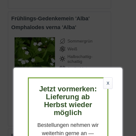
Frühlings-Gedenkemein 'Alba'
Omphalodes verna 'Alba'
Sommergrün
Weiß
Halbschattig-
schattig
April - Mai
bis zu 10 cm
X
Lieferbar
Jetzt vormerken:
Lieferung ab
(
3
)
Herbst wieder
ab 6,50 € *
möglich
Bestellungen nehmen wir
weiterhin gerne an —
Blaues Stachelnüsschen 'Blue