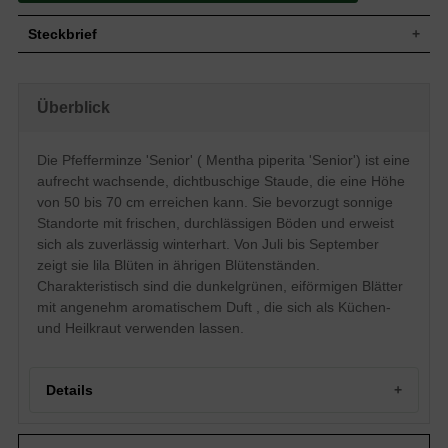
Steckbrief
Staude, aufrecht, dichtbuschig, 50 bis 70
Wuchs
cm hoch
Überblick
Wuchshöhe
50 - 70 cm
Blatt
Sommergrün, eiförmig, dunkelgrün
Die Pfefferminze 'Senior' ( Mentha piperita 'Senior') ist eine
Frucht
Nüsschen
aufrecht wachsende, dichtbuschige Staude, die eine Höhe
Lila, einfach, in ährigen Blütenständen,
Blüte
lippenartige Blütenform
von 50 bis 70 cm erreichen kann. Sie bevorzugt sonnige
Blütezeit
Juli bis September
Standorte mit frischen, durchlässigen Böden und erweist
sich als zuverlässig winterhart. Von Juli bis September
Wurzeln
Rhizom, ausläuferbildend
zeigt sie lila Blüten in ährigen Blütenständen.
Frische, normal durchlässige und neutrale
Boden
Untergründe
Charakteristisch sind die dunkelgrünen, eiförmigen Blätter
mit angenehm aromatischem Duft , die sich als Küchen-
Standort
Sonnig
Pflanzen pro
und Heilkraut verwenden lassen.
4
m²
Die Mentha piperita 'Senior' (Pfefferminze
'Senior') setzt durch hübsche lila Blüten
Details
tolle Akzente in den Garten und überzeugt
zudem durch einen angenehmen Blatt-
und Blütenduft. Die Pfefferminze 'Senior'
Portrait: Die aromatische Pfefferminze 'Senior'
erweist sich insgesamt als anspruchslos,