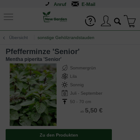
Anruf
Übersicht
sonstige Gehölzrandstauden
Pfefferminze 'Senior'
Mentha piperita 'Senior'
Sommergrün
Lila
Sonnig
Juli - September
50 - 70 cm
5,50 €
ab
Zu den Produkten